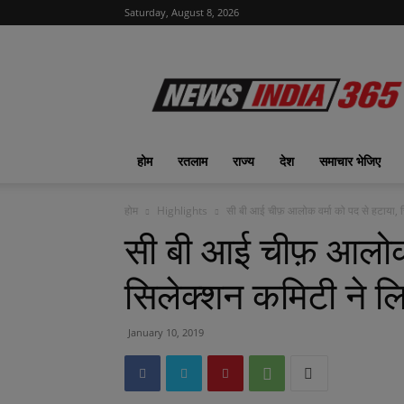
Saturday, August 8, 2026
News
India
365
|
ख़बरों
का
होम
रतलाम
राज्य
देश
समाचार भेजिए
फीवर
होम
Highlights
सी बी आई चीफ़ आलोक वर्मा को पद से हटाया, स
सी बी आई चीफ़ आलोक व
सिलेक्शन कमिटी ने 
January 10, 2019