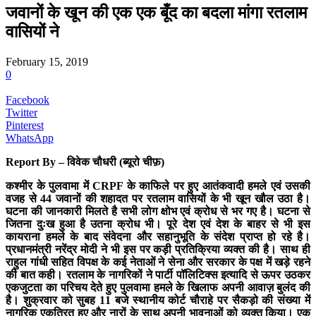
जवानों के खून की एक एक बूँद का बदला मांगा रतलाम
वासियों ने
February 15, 2019
0
Facebook
Twitter
Pinterest
WhatsApp
Report By – विवेक चौधरी (ब्यूरो चीफ़)
कश्मीर के पुलवामा में CRPF के काफिले पर हुए आतंकवादी हमले एवं उसकी
वजह से 44 जवानों की शहादत पर रतलाम वासियों के भी खून खौल उठा है।
घटना की जानकारी मिलते है सभी लोग क्षोभ एवं क्रोध से भर गए है। घटना से
जितना दुःख हुआ है उतना क्रोध भी। पूरे देश एवं देश के बाहर से भी इस
कायराना हमले के बाद संवेदना और सहानुभूति के संदेश प्राप्त हो रहे है।
प्रधानमंत्री नरेंद्र मोदी ने भी इस पर कड़ी प्रतिक्रिया व्यक्त की है। साथ ही
राहुल गांधी सहित विपक्ष के कई नेताओं ने सेना और सरकार के पक्ष में खड़े रहने
की बात कही। रतलाम के नागरिकों ने पार्टी पॉलिटिक्स इत्यादि से ऊपर उठकर
एकजुटता का परिचय देते हुए पुलवामा हमले के खिलाफ अपनी आवाज़ बुलंद की
है। शुक्रवार को सुबह 11 बजे स्थानीय कोर्ट चौराहे पर सैकड़ो की संख्या में
नागरिक एकत्रित हुए और नारों के साथ अपनी भावनाओं को व्यक्त किया। एक