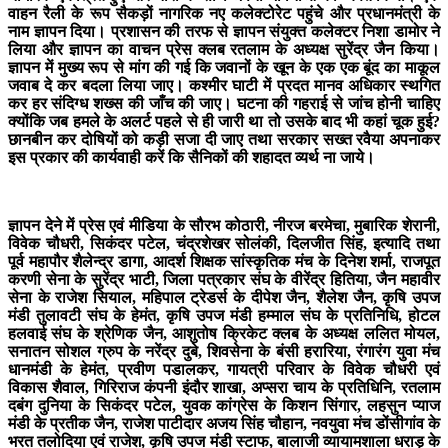
वाहन रैली के रूप सैकड़ों नागरिक नए कलेक्टोरेट पहुंचे और प्रधानमंत्री के
नाम ज्ञापन दिया। प्रशासन की तरफ से ज्ञापन संयुक्त कलेक्टर निशा डामोर ने
लिया और ज्ञापन का वाचन प्रेस क्लब रतलाम के अध्यक्ष सुरेंद्र जैन किया।
ज्ञापन में मुख्य रूप से मांग की गई कि जवानों के खून के एक एक बूंद का माकूल
जवाब दे कर बदला लिया जाए। कश्मीर घाटी में प्रदत मानव अधिकार स्थगित
कर हर संदिग्ध शख्स की जाँच की जाए। घटना की गहराई से जांच होनी चाहिए
क्योंकि जब हमले के अलर्ट पहले से ही जारी था तो उसके बाद भी कहां चूक हुई?
छानबीन कर दोषियों को कड़ी सजा दी जाए तथा सरकार सख्त रवैया अपनाकर
इस प्रकार की कार्यवाही करें कि सैनिकों की शहादत व्यर्थ ना जाये।
ज्ञापन देने में प्रेस एवं मीडिया के सौरभ कोठारी, नीरज बरमेचा, मुबारिक शेरानी,
विवेक चौधरी, सिकंदर पटेल, चंद्रशेखर सोलंकी, दिलजीत सिंह, इत्यादि तथा
पूर्व महापौर शैलेन्द्र डागा, आदर्श शिक्षक सांस्कृतिक मंच के दिनेश शर्मा, राजपूत
करणी सेना के सुरेंद्र भाटी, जिला पत्रकार संघ के वीरेंद्र हितिया, जैन महावीर
सेना के राजेश सियाल, महिपाल ट्रेडर्स के दीपेश जैन, शैलेश जैन, कृषि उपज
मंडी तुलावटी संघ के हेमंत, कृषि उपज मंडी हम्माल संघ के प्रतिनिधि, होटल
हलवाई संघ के श्रेणिक जैन, आशुतोष क्रिकेट क्लब के अध्यक्ष ललित मोयल,
सनातन सोशल ग्रुप के नरेंद्र दुबे, शिवसेना के बंसी हरारिया, रंगारंग युवा मंच
धानमंडी के हेमंत, प्रवीण पडालकर, गायत्री परिवार के विवेक चौधरी एवं
विकास शैवाल, गिरिराज कंपनी इंदौर शाखा, अप्सरा चाय के प्रतिधिनि, रतलाम
दबंग दुनिया के सिकंदर पटेल, युवक कांग्रेस के किशन सिंगार, लहसुन प्याज
मंडी के प्रतीक जैन, राजेश पाटीदार अजय सिंह चौहान, नवयुवा मंच डोंसीगांव के
भरत तलोदिया एवं राजेश, कृषि उपज मंडी स्टाफ, बालाजी व्यायामशाला धराड़ के