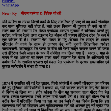
Pinterest
WhatsApp
News By – नीरज बरमेचा & विवेक चौधरी
यदि व्यक्ति या संस्था किसी कार्य के लिए संकल्पित हो जाए तो वह कार्य संपादित
कर पाना मुश्किल नहीं होता है, चाहे लक्ष्य कितना भी दुश्कर ही क्यों ना हो।
उक्त बात को रतलाम रेल मंडल प्रबंधक आरएन सुनकर ने चरितार्थ करते हुए
प्रदेश, पश्चिम रेलवे तथा रतलाम रेल मंडल की प्रथम हेरिटेज ट्रेन के रूप में
एक सौगात दी है। रतलाम रेल मंडल के महू -खंडवा रेल लाइन के आमान
परिवर्तन के कार्य के साथ ही लगभग डेढ़ सदी पुरानी ऐतिहासिक धरोहर
पातालपानी- कालाकुंड रेल खण्ड के बीच की रेलवे लाइन समाप्त करने की जगह
उसे हेरिटेज रेलवे लाइन के रूप में संरक्षित कर लिया गया है। मात्र 6 माह के
समय में यह असंभव सा लगने वाला कार्य रतलाम रेल मंडल के अधिकारी एवं
कर्मचारियों के समर्पित प्रयास एवं मंडल रेल प्रबंधक के प्रखर इच्छाशक्ति एवं
कुशल मार्गदर्शन में संभव हो पाया है।
1874 में स्थापित की गई रेल लाइन, जिसे अंग्रेजों ने अपनी जीवटता का परिचय
देते हुए मुश्किल परिस्थितियों में बनाया था, उसे समाप्त करने के लिए रेल विभाग
ने निर्णय ले लिया था। इंदौर खंडवा के बीच महू सनावद वाला मीटर गेज रेल
खण्ड अत्यंत खतरनाक रेलवे लाइन मानी जाती रही है। जब इसे मीटर गेज से
ब्रॉड गेज में परिवर्तित किया जा रहा था तब रेलवे ने यह निर्णय लिया कि इस
खतरनाक मार्ग को छोड़कर अन्य सुविधाजनक मार्ग को अपनाते हुए नई ब्रॉड गेज
रेलवे लाइन को नई जगह से विकसित की जा जाए। इसकी वजह से कालाकुंड