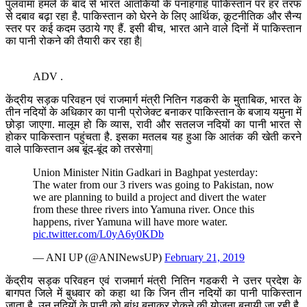
पुलवामा हमले के बाद से भारत आतंकियों के पनाहगाह पाकिस्तान पर हर तरफ
से दबाव बढ़ा रहा है. पाकिस्तान को घेरने के लिए आर्थिक, कूटनीतिक और सैन्य
स्तर पर कई कदम उठाये गए हैं. इसी बीच, भारत आने वाले दिनों में पाकिस्तान
का पानी रोकने की तैयारी कर रहा है|
ADV .
केंद्रीय सड़क परिवहन एवं राजमार्ग मंत्री नितिन गडकरी के मुताबिक, भारत के
तीन नदियों के अधिकार का पानी प्रोजेक्ट बनाकर पाकिस्तान के बजाय यमुना में
छोड़ा जाएगा. मालूम हो कि व्यास, रावी और सतलज नदियों का पानी भारत से
होकर पाकिस्तान पहुंचता है. इसका मतलब यह हुआ कि आतंक की खेती करने
वाले पाकिस्तान अब बूंद-बूंद को तरसेगा|
Union Minister Nitin Gadkari in Baghpat yesterday:
The water from our 3 rivers was going to Pakistan, now
we are planning to build a project and divert the water
from these three rivers into Yamuna river. Once this
happens, river Yamuna will have more water.
pic.twitter.com/L0yA6y0KDb
— ANI UP (@ANINewsUP)
February 21, 2019
केंद्रीय सड़क परिवहन एवं राजमार्ग मंत्री नितिन गडकरी ने उत्तर प्रदेश के
बागपत जिले में बुधवार को कहा था कि जिन तीन नदियों का पानी पाकिस्तान
जाता है, उन नदियों के पानी को बांध बनाकर रोकने की योजना बनायी जा रही है.