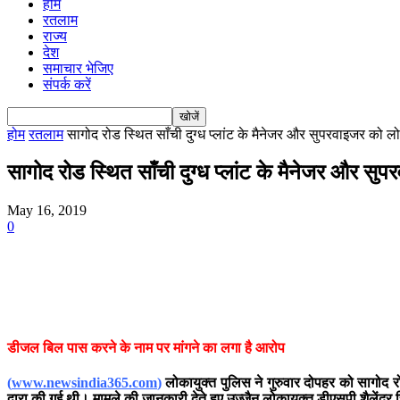
होम
रतलाम
राज्य
देश
समाचार भेजिए
संपर्क करें
होम
रतलाम
सागोद रोड स्थित साँची दुग्ध प्लांट के मैनेजर और सुपरवाइजर को लो
सागोद रोड स्थित साँची दुग्ध प्लांट के मैनेजर और सुप
May 16, 2019
0
डीजल बिल पास करने के नाम पर मांगने का लगा है आरोप
(
www.newsindia365.com
)
लोका
युक्त
पुलिस ने गुरुवार दोपहर को सागोद र
द्वारा की गई थी। मामले की जानकारी देते हुए उज्जैन लोकायुक्त डीएसपी शैलेंद्र स