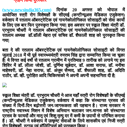
ग्रहण किया पुरस्कार
(
www.newsindia365.com
)
दिनांक 20 अगस्त को भोपाल में
आयोजित स्त्री रोग विशेषज्ञों के सीएमई (कन्टीन्यूअस मेडिकल एजुकेशन)
वर्कशाप में रतलाम ऑबस्ट्रेटिक एवं गायनेकोलोगिकल सोसाइटी को सेवा कार्यो
के लिए एक बार फिर पुरुस्कृत किया गया| इस अवसर पर स्कूल शिक्षा मंत्री डॉ.
प्रभुराम चौधरी ने रतलाम ऑबस्ट्रेटिक एवं गायनेकोलोगिकल सोसाइटी की
रतलाम अध्यक्ष डॉ.डॉली मेहरा एवं सचिव डॉ. शैफाली शाह को पुरस्कृत किया
गया|
बता दे की रतलाम ऑबस्ट्रेटिक एवं गायनेकोलोगिकल सोसाइटी को विगत
जुलाई 2018 में भी पूर्व स्वास्थ्यमंत्री रुस्तम सिंह द्वारा सम्मानित किया जा चूका
है| ये विगत कई वर्षो से रतलाम ग्रामीण में प्रतिमाह 9 तारीख को लगाये गए इस
शिविर में डॉ. लीला जोशी, डॉ. पूर्णिमा सूबेदार, डॉ. आशा सराफ, डॉ. मनीषा
माहेश्वरी, डॉ. नेहा सराफ, डॉ. अंजुम सैय्यद, डॉ. शैफाली शाह, डॉ. अदिति
राठौर, डॉ. व्ही. पुरोहित आदि चिकित्सको ने अपनी अपनी सहभागिता दी है|
स्कूल शिक्षा मंत्री डॉ. प्रभुराम चौधरी ने आज यहाँ स्त्री रोग विशेषज्ञों के सीएमई
(कन्टीन्यूअस मेडिकल एजुकेशन) वर्कशाप में कहा कि संस्थागत प्रसव की
संख्या में दिनों-दिन बढ़ोत्तरी जन-जागरूकता की पहचान है। राज्य सरकार ने
राष्ट्रीय स्वास्थ्य मिशन में विशेष अभियान चलाकर जन-मानस को संस्थागत
प्रसव के फायदों और मातृ एवं शिशु मृत्यु दर में कमी के उपायों से परिचित कराया
है। डॉ. चौधरी ने वर्कशाप में उत्कृष्ट सेवाओं के लिये शासकीय एवं निजी स्त्री
रोग विशेषज्ञों, स्टाफ एवं वॉलिंटियर्स को पुरस्कृत किया।