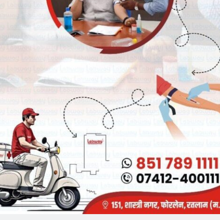
Breaking News
्यक्ष व कैबिनेट मंत्री चेतन्य काश्यप
भारतीय जनता पार्टी रतलाम जिले में नई
भारती की अन्तर प्रान्तीय बैठक
जिम्मेदारियों का ऐलान, भाजपा मे मीडिया प्रभारी
व सहप्रभारी की नियुक्ति