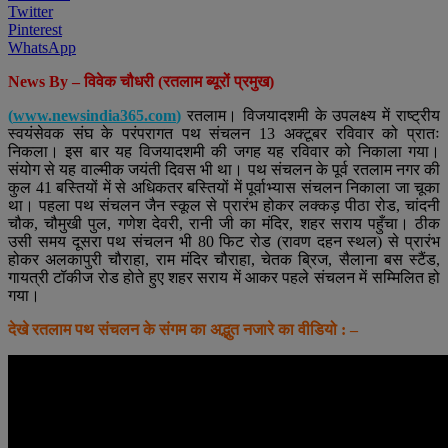
Twitter
Pinterest
WhatsApp
News By – विवेक चौधरी (रतलाम ब्यूरों प्रमुख)
(
www.newsindia365.com
)
रतलाम। विजयादशमी के उपलक्ष्य में राष्ट्रीय
स्वयंसेवक संघ के परंपरागत पथ संचलन 13 अक्टूबर रविवार को प्रातः
निकला। इस बार यह विजयादशमी की जगह यह रविवार को निकाला गया।
संयोग से यह वाल्मीक जयंती दिवस भी था। पथ संचलन के पूर्व रतलाम नगर की
कुल 41 बस्तियों में से अधिकतर बस्तियों में पूर्वाभ्यास संचलन निकाला जा चूका
था। पहला पथ संचलन जैन स्कूल से प्रारंभ होकर लक्कड़ पीठा रोड, चांदनी
चौक, चौमुखी पुल, गणेश देवरी, रानी जी का मंदिर, शहर सराय पहुँचा। ठीक
उसी समय दूसरा पथ संचलन भी 80 फिट रोड (रावण दहन स्थल) से प्रारंभ
होकर अलकापुरी चौराहा, राम मंदिर चौराहा, चेतक ब्रिज, सैलाना बस स्टैंड,
गायत्री टॉकीज रोड होते हुए शहर सराय में आकर पहले संचलन में सम्मिलित हो
गया।
देखे रतलाम पथ संचलन के संगम का अद्भुत नजारे का वीडियो : –