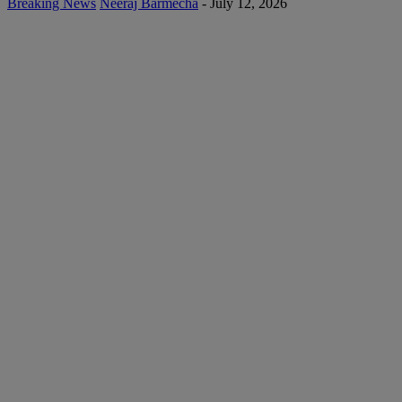
Breaking News
Neeraj Barmecha
-
July 12, 2026