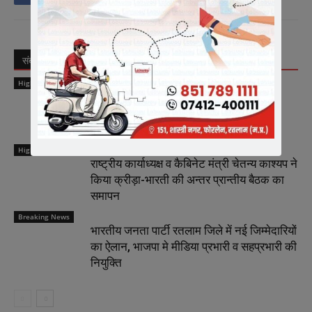
संबंधित लेख
लेखक से और अधिक
Highlights
मीडिया में संगठन को सशक्त रूप से प्रस्तुत करें
मीडिया प्रभारी – चेतन्य काश्यप
Highlights
राष्ट्रीय कार्याध्यक्ष व कैबिनेट मंत्री चेतन्य काश्यप ने
किया क्रीड़ा-भारती की अन्तर प्रान्तीय बैठक का
समापन
Breaking News
भारतीय जनता पार्टी रतलाम जिले में नई जिम्मेदारियों
का ऐलान, भाजपा मे मीडिया प्रभारी व सहप्रभारी की
नियुक्ति