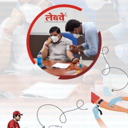
Breaking News
्यक्ष व कैबिनेट मंत्री चेतन्य काश्यप
भारतीय जनता पार्टी रतलाम जिले में नई
भारती की अन्तर प्रान्तीय बैठक
जिम्मेदारियों का ऐलान, भाजपा मे मीडिया प्रभारी
व सहप्रभारी की नियुक्ति