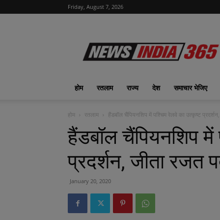
Friday, August 7, 2026
News
India
365
|
ख़बरों
का
होम
रतलाम
राज्य
देश
समाचार भेजिए
फीवर
होम
रतलाम
हैंडबॉल चैंपियनशिप में पश्चिम रेलवे का उत्कृष्ट प्रदर
हैंडबॉल चैंपियनशिप में
प्रदर्शन, जीता रजत
January 20, 2020