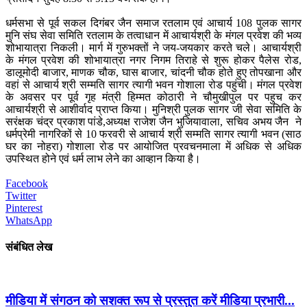
धर्मसभा से पूर्व सकल दिगंबर जैन समाज रतलाम एवं आचार्य 108 पुलक सागर
मुनि संघ सेवा समिति रतलाम के तत्वाधान में आचार्यश्री के मंगल प्रवेश की भव्य
शोभायात्रा निकली। मार्ग में गुरुभक्तों ने जय-जयकार करते चले। आचार्यश्री
के मंगल प्रवेश की शोभायात्रा नगर निगम तिराहे से शुरू होकर पैलेस रोड,
डालूमोदी बाजार, माणक चौक, घास बाजार, चांदनी चौक होते हुए तोपखाना और
वहां से आचार्य श्री सम्मति सागर त्यागी भवन गोशाला रोड पहुंची। मंगल प्रवेश
के अवसर पर पूर्व गृह मंत्री हिम्मत कोठारी ने चौमुखीपुल पर पहुच कर
आचार्यश्री से आशीर्वाद प्राप्त किया। मुनिश्री पुलक सागर जी सेवा समिति के
सरंक्षक चंद्र प्रकाश पांडे,अध्यक्ष राजेश जैन भुजियावाला, सचिव अभय जैन ने
धर्मप्रेमी नागरिकों से 10 फरवरी से आचार्य श्री सम्मति सागर त्यागी भवन (साठ
घर का नोहरा) गोशाला रोड पर आयोजित प्रवचनमाला में अधिक से अधिक
उपस्थित होने एवं धर्म लाभ लेने का आव्हान किया है।
Facebook
Twitter
Pinterest
WhatsApp
संबंधित लेख
मीडिया में संगठन को सशक्त रूप से प्रस्तुत करें मीडिया प्रभारी...