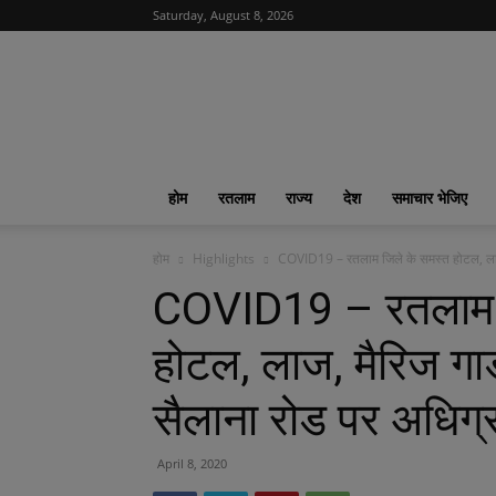
Saturday, August 8, 2026
News
India
365
|
ख़बरों
का
होम
रतलाम
राज्य
देश
समाचार भेजिए
फीवर
होम
Highlights
COVID19 – रतलाम जिले के समस्त होटल, लाज,
COVID19 – रतलाम ज
होटल, लाज, मैरिज गा
सैलाना रोड पर अधिग्
April 8, 2020