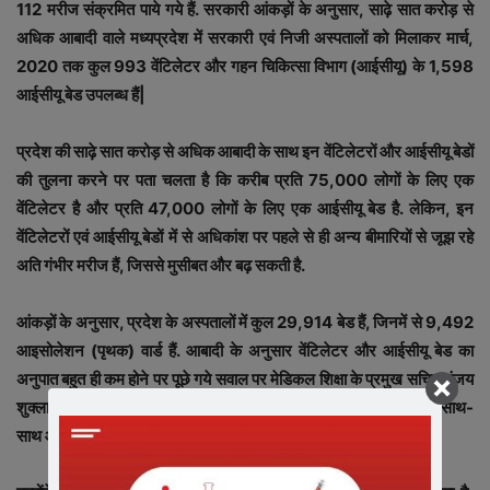
112 मरीज संक्रमित पाये गये हैं. सरकारी आंकड़ों के अनुसार, साढ़े सात करोड़ से
अधिक आबादी वाले मध्यप्रदेश में सरकारी एवं निजी अस्पतालों को मिलाकर मार्च,
2020 तक कुल 993 वेंटिलेटर और गहन चिकित्सा विभाग (आईसीयू) के 1,598
आईसीयू बेड उपलब्ध हैं|
प्रदेश की साढ़े सात करोड़ से अधिक आबादी के साथ इन वेंटिलेटरों और आईसीयू बेडों
की तुलना करने पर पता चलता है कि करीब प्रति 75,000 लोगों के लिए एक
वेंटिलेटर है और प्रति 47,000 लोगों के लिए एक आईसीयू बेड है. लेकिन, इन
वेंटिलेटरों एवं आईसीयू बेडों में से अधिकांश पर पहले से ही अन्य बीमारियों से जूझ रहे
अति गंभीर मरीज हैं, जिससे मुसीबत और बढ़ सकती है.
आंकड़ों के अनुसार, प्रदेश के अस्पतालों में कुल 29,914 बेड हैं, जिनमें से 9,492
आइसोलेशन (पृथक) वार्ड हैं. आबादी के अनुसार वेंटिलेटर और आईसीयू बेड का
अनुपात बहुत ही कम होने पर पूछे गये सवाल पर मेडिकल शिक्षा के प्रमुख सचिव संजय
शुक्ला ने बताया कि अस्पतालों सहित चिकित्सा से जुड़े हर चीज को सुधारने के साथ-
साथ आवश्यक हेल्थकेयर उपकरणों को खरीदने के लिए प्रयास किये जा रहे हैं.