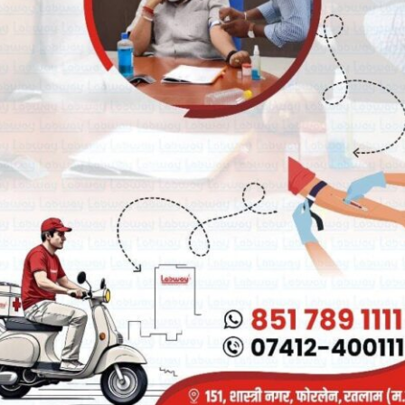
FJHYEupjkxUFgnkAuXWOLq
्वाइन करे|
Breaking News
्यक्ष व कैबिनेट मंत्री चेतन्य काश्यप
भारतीय जनता पार्टी रतलाम जिले में नई
भारती की अन्तर प्रान्तीय बैठक
जिम्मेदारियों का ऐलान, भाजपा मे मीडिया प्रभारी
व सहप्रभारी की नियुक्ति