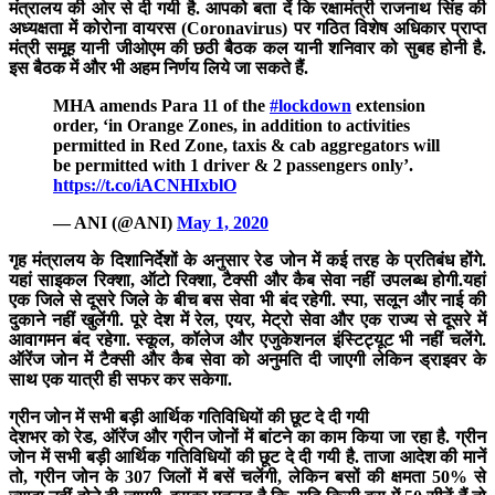
मंत्रालय की ओर से दी गयी है. आपको बता दें कि रक्षामंत्री राजनाथ सिंह की
अध्यक्षता में कोरोना वायरस (Coronavirus) पर गठित विशेष अधिकार प्राप्त
मंत्री समूह यानी जीओएम की छठी बैठक कल यानी शनिवार को सुबह होनी है.
इस बैठक में और भी अहम निर्णय लिये जा सकते हैं.
MHA amends Para 11 of the
#lockdown
extension
order, ‘in Orange Zones, in addition to activities
permitted in Red Zone, taxis & cab aggregators will
be permitted with 1 driver & 2 passengers only’.
https://t.co/iACNHIxblO
— ANI (@ANI)
May 1, 2020
गृह मंत्रालय के दिशानिर्देशों के अनुसार रेड जोन में कई तरह के प्रतिबंध होंगे.
यहां साइकल रिक्शा, ऑटो रिक्शा, टैक्सी और कैब सेवा नहीं उपलब्ध होगी.यहां
एक जिले से दूसरे जिले के बीच बस सेवा भी बंद रहेगी. स्पा, सलून और नाई की
दुकाने नहीं खुलेंगी. पूरे देश में रेल, एयर, मेट्रो सेवा और एक राज्य से दूसरे में
आवागमन बंद रहेगा. स्कूल, कॉलेज और एजुकेशनल इंस्टिट्यूट भी नहीं चलेंगे.
ऑरेंज जोन में टैक्सी और कैब सेवा को अनुमति दी जाएगी लेकिन ड्राइवर के
साथ एक यात्री ही सफर कर सकेगा.
ग्रीन जोन में सभी बड़ी आर्थिक गतिविधियों की छूट दे दी गयी
देशभर को रेड, ऑरेंज और ग्रीन जोनों में बांटने का काम किया जा रहा है. ग्रीन
जोन में सभी बड़ी आर्थिक गतिविधियों की छूट दे दी गयी है. ताजा आदेश की मानें
तो, ग्रीन जोन के 307 जिलों में बसें चलेंगी, लेकिन बसों की क्षमता 50% से