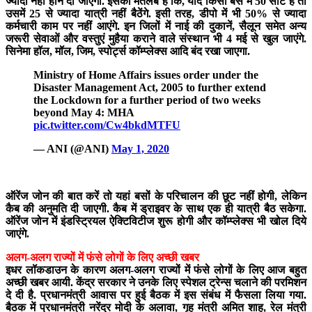
ज्यादा नहीं होने दी जाएगी. इसका मतलब है कि, यदि किसी बस में 50 सीटें हैं तो
उसमें 25 से ज्यादा यात्री नहीं बैठेंगे. इसी तरह, डीपो में भी 50% से ज्यादा
कर्मचारी काम पर नहीं आएंगे. इन जिलों में नाई की दुकानें, सैलून समेत अन्य
जरूरी सेवाओं और वस्तुएं मुहैया कराने वाले संस्थान भी 4 मई से खुल जाएंगे.
सिनेमा हॉल, मॉल, जिम, स्पोर्ट्स कॉम्प्लेक्स आदि बंद रखा जाएगा.
Ministry of Home Affairs issues order under the
Disaster Management Act, 2005 to further extend
the Lockdown for a further period of two weeks
beyond May 4: MHA
pic.twitter.com/Cw4bkdMTFU
— ANI (@ANI)
May 1, 2020
ऑरेंज जोन की बात करें तो यहां बसों के परिचालन की छूट नहीं होगी, लेकिन
कैब की अनुमति दी जाएगी. कैब में ड्राइवर के साथ एक ही यात्री बैठ सकेगा.
ऑरेंज जोन में इंडस्ट्रियल ऐक्टिविटीज शुरू होगी और कॉम्प्लेक्स भी खोल दिये
जाएंगे.
अलग-अलग राज्‍यों में फंसे लोगों के लिए अच्छी खबर
इधर लॉकडाउन के कारण अलग-अलग राज्‍यों में फंसे लोगों के लिए आज बहुत
अच्छी खबर आयी. केंद्र सरकार ने उनके लिए स्‍पेशल ट्रेन्‍स चलाने की परमिशन
दे दी है. प्रधानमंत्री आवास पर हुई बैठक में इस संबंध में फैसला लिया गया.
बैठक में प्रधानमंत्री नरेंद्र मोदी के अलावा, गृह मंत्री अमित शाह, रेल मंत्री