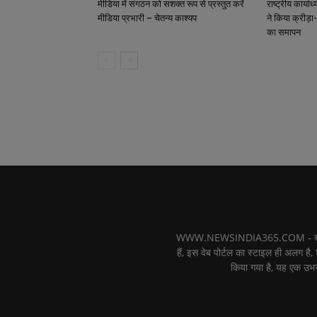
मीडिया में संगठन को सशक्त रूप से प्रस्तुत करें
राष्ट्रीय कार्याध
मीडिया प्रभारी – चेतन्य काश्यप
ने किया क्रीड़ा-
का समापन
WWW.NEWSINDIA365.COM - खबरों का फ
हैं, इस वेब पोर्टल का स्टाइल ही अलग है, 
किया गया है, यह एक उभर