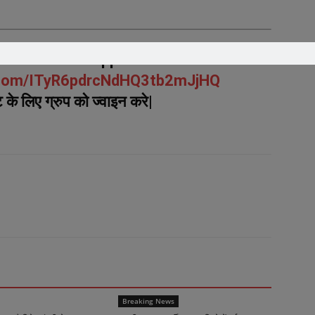
n us On WhatsApp
p.com/ITyR6pdrcNdHQ3tb2mJjHQ
के लिए ग्रुप को ज्वाइन करे|
Breaking News