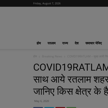
Friday, August 7, 2026
News
India
365
|
ख़बरों
का
होम
रतलाम
राज्य
देश
समाचार भेजिए
फीवर
होम
Breaking News
COVID19RATLAM – सुबह आयी रिपोर्ट 
COVID19RATLAM – स
साथ आये रतलाम शहर म
जानिए किस क्षेत्र के ह
May 6, 2020