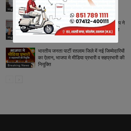
मीडिया प्रभारी – चेतन्य काश्यप
Highlights
राष्ट्रीय कार्याध्यक्ष व कैबिनेट मंत्री चेतन्य काश्यप ने
किया क्रीड़ा-भारती की अन्तर प्रान्तीय बैठक का
समापन
Highlights
भारतीय जनता पार्टी रतलाम जिले में नई जिम्मेदारियों
का ऐलान, भाजपा मे मीडिया प्रभारी व सहप्रभारी की
नियुक्ति
Breaking News