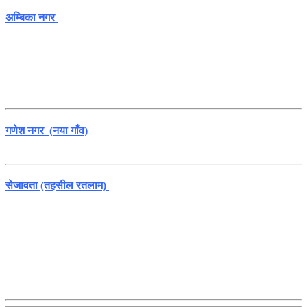
अम्बिका नगर
गणेश नगर (नया गाँव)
सेजावता (तहसील रतलाम)