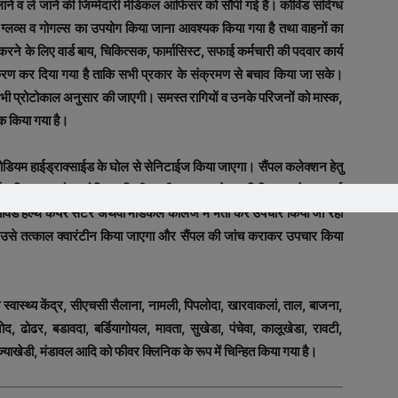
ने व ले जाने की जिम्‍मेदारी मेडिकल आफिसर को सौंपी गई है। कोविड संदिग्‍ध
स्‍क, ग्‍लव्‍स व गोगल्‍स का उपयोग किया जाना आवश्‍यक किया गया है तथा वाहनों का
े के लिए वार्ड बाय, चिकित्‍सक, फार्मासिस्‍ट, सफाई कर्मचारी की पदवार कार्य
्गीकरण कर दिया गया है ताकि सभी प्रकार के संक्रमण से बचाव किया जा सके।
भी प्रोटोकाल अनुसार की जाएगी। समस्‍त रागियों व उनके परिजनों को मास्‍क,
क किया गया है।
 सोडियम हाईड्राक्‍साईड के घोल से सेनिटाईज किया जाएगा। सैंपल कलेक्‍शन हेतु
ाईन किया गया है। कोविड पाजिटीव मरीज पाए जाने पर चिकित्‍सक के परामर्श
ड हेल्‍थ केयर सेंटर अथवा मेडिकल कालेज में भर्ती कर उपचार किया जा र‍हा
पर उसे तत्‍काल क्‍वारंटीन किया जाएगा और सैंपल की जांच कराकर उपचार किया
वास्थ्य केंद्र, सीएचसी सैलाना, नामली, पिपलोदा, खारवाकलां, ताल, बाजना,
द, ढोढर, बडावदा, बर्डियागोयल, मावता, सुखेडा, पंचेवा, कालूखेडा, रावटी,
‍याखेडी, मंडावल आदि को फीवर क्लिनिक के रूप में चिन्हित किया गया है।