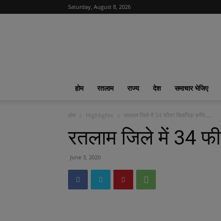
Saturday, August 8, 2026
News
India
365
|
ख़बरों
का
होम
रतलाम
राज्य
देश
समाचार भेजिए
फीवर
होम
Highlights
रतलाम जिले में 34 फीवर क्लिनिक बनेंगे…..
रतलाम जिले में 34 फी
June 3, 2020