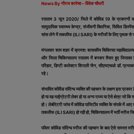
News By नीरज बरमेचा – विवेक चौधरी
रतलाम 3 जून 2020/ जिले में कोविड 19 के प्रकरणों को द
सामुदायिक स्‍वास्‍थ्‍य केन्‍द्र, संजीवनी क्लिनिक, सिविल डिस्‍पेंस
सांस लेने में तकलीफ (ILI SARI) के मरीजों के लिए पृथक स
मंगलवार शाम शहर में क्रमश: शासकीय चिकित्सा महाविद्यालय 
और जिला चिकित्सालय रतलाम में बनकर तैयार हुए जिसका नि
परिहार, डिप्टी कलेक्टर शिराली जैन, सीएमएचओ डॉ. प्रभाकर
रहे।
संभावित कोविड संदिग्‍ध व्‍यक्ति की पहचान के लक्षण इस प्रकार है
हो या वह माईग्रेटरी लेबर हो या अन्‍य राज्‍य या ऐसे क्षेत्र जो कि शा
हो। लेबोरेटरी जांच में कोविड पाजिटीव व्‍यक्ति के संपर्क में आए व्‍यक्
तकलीफ (ILI SARI) हो रही हो, चिकित्‍सालय में भर्ती मरीज जिन्‍
फीवर कोविड संदिग्‍ध मरीज की पहचान के बाद ऐसे समस्‍त मरीज