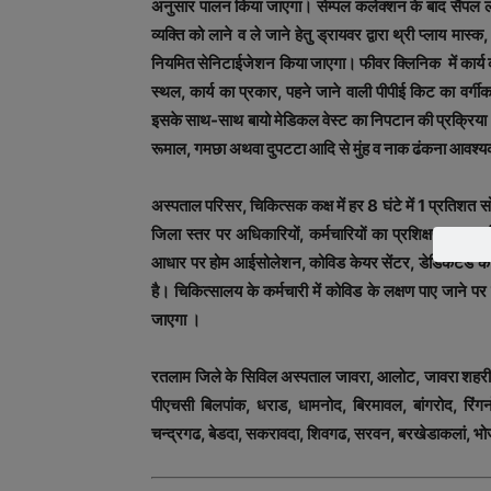
अनुसार पालन किया जाएगा। सेम्‍पल कलेक्‍शन के बाद सैंपल ला
व्‍यक्ति को लाने व ले जाने हेतु ड्रायवर द्वारा थ्री प्‍लाय मा
नियमित सेनिटाईजेशन किया जाएगा। फीवर क्लिनिक में कार्य करन
स्‍थल, कार्य का प्रकार, पहने जाने वाली पीपीई किट का वर
इसके साथ-साथ बायो मेडिकल वेस्‍ट का निपटान की प्रक्रिया 
रूमाल, गमछा अथवा दुपटटा आदि से मुंह व नाक ढंकना आवश्‍य
अस्‍पताल परिसर, चिकित्‍सक कक्ष में हर 8 घंटे में 1 प्रतिशत
जिला स्‍तर पर अधिकारियों, कर्मचारियों का प्रशिक्षण आनल
आधार पर होम आईसोलेशन, कोविड केयर सेंटर, डेडिकेटेड कोवि
है। चिकित्‍सालय के कर्मचारी में कोविड के लक्षण पाए जाने 
जाएगा ।
रतलाम जिले के सिविल अस्‍पताल जावरा, आलोट, जावरा शहरी स्
पीएचसी बिलपांक, धराड, धामनोद, बिरमावल, बांगरोद, रिंगनो
चन्‍द्रगढ, बेडदा, सकरावदा, शिवगढ, सरवन, बरखेडाकलां, भोज्