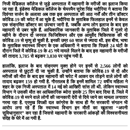
निजी मेडिकल कॉलेज से जुड़े अस्पताल में महामारी के मरीजों का इलाज किया
जा रहा है. इंडेक्स मेडिकल कॉलेज के चेयरमैन सुरेश सिंह भदौरिया ने बताया कि
दिवंगत सर्जन के अलावा अब तक इस अस्पताल की आठ नर्सें और तीन डॉक्टर
कोविड-19 की चपेट में आ चुके हैं. भदौरिया के मुताबिक फिलहाल इनमें से केवल
एक संक्रमित डॉक्टर का उपचार जारी है, जबकि अन्य लोग इलाज के बाद इस
महामारी से उबर चुके हैं. आधिकारिक जानकारी के मुताबिक जिले में गुजरे दो
महीने के दौरान दो जनरल फिजिशियन और एक आयुर्वेद चिकित्सक की भी
कोविड-19 से मृत्यु हो चुकी है. इनकी उम्र 60 साल से ज्यादा थी. इस बीच, भाषा
के मुताबिक स्वास्थ्य विभाग के एक अधिकारी ने बताया कि पिछले 24 घंटों के
दौरान जिले में कोविड-19 के 45 नये मामले मिलने के बाद इस महामारी के मरीजों
की तादाद 3,785 से बढ़कर 3,830 पर पहुंच गयी है.
हालांकि, इलाज के बाद संक्रमण मुक्त होने पर इनमें से 2,566 लोगों को
अस्पताल से छुट्टी दी जा चुकी है. उन्होंने बताया कि कोविड-19 से दो और
मरीजों की मौत के बाद इस महामारी की चपेट में आकर दम तोड़ने वाले लोगों की
तादाद बढ़कर 159 हो गयी है. गौरतलब है कि इनमें शामिल 72 वर्षीय महिला ने
शहर के एक निजी अस्पताल में 14 मई को आखिरी सांस ली थी. लेकिन स्वास्थ्य
विभाग ने उसकी मौत का आधिकारिक ब्योरा इसके 25 दिन बाद दिया है. जिले में
कोविड-19 से मरने वाले लोगों की जानकारी देरी से दिये जाने का मामला लगातार
गरमा रहा है. प्रमुख विपक्षी दल कांग्रेस के साथ ही गैर सरकारी संगठन भी
आरोप लगा रहे हैं कि स्वास्थ्य विभाग इन मौतों का खुलासा “अपनी
सुविधानुसार” कर रहा है जिससे महामारी के सरकारी आंकड़ों की विश्वसनीयता
संदेह के घेरे में आ गयी है.