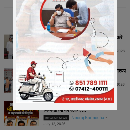
संबंधित लेख
मीडिया में संगठन को सशक्त रूप से प्रस्तुत करें
मीडिया प्रभारी...
Neeraj Barmecha
-
July 13, 2026
HIGHLIGHTS
राष्ट्रीय कार्याध्यक्ष व कैबिनेट मंत्री चेतन्य काश्यप
ने किया क्रीड़ा-भारती की...
Neeraj Barmecha
-
July 12, 2026
HIGHLIGHTS
भारतीय जनता पार्टी रतलाम जिले में नई
जिम्मेदारियों का ऐलान, ...
Neeraj Barmecha
-
BREAKING NEWS
July 12, 2026