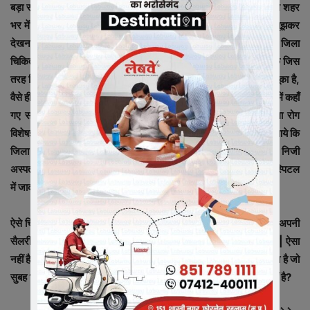
बड़ा सवाल यह है कि क्या आला अधिकारीयों को GMC चिकित्सको के नाम वाले शहर
भर में लग रहे बड़े बड़े बैनर, ग्लोसाइन बोर्ड दिखाई नहीं दे रहें हैं? या वो जानबूझकर
देखना नहीं चाह रहे है| यदि ऐसा ही चलता रहा तो वो दिन दूर नहीं जब जिला
चिकित्सालय से भी बदतर हालात रतलाम मेडिकल कॉलेज की हो जाएगी| क्योंकि जिस
तरह जिला चिकित्सालय निजी हॉस्पिटल को रेफेर किये जाने की दुकान बन चूका है,
वैसे ही मेडिकल कॉलेज को भी बनने से कोई नहीं रोक पायेगा| पूरे कोरोना काल में कहाँ
गए सभी वरिष्ठ चिकित्सक? क्या कोई भी सरकारी सर्जन, मेडिसिन, महिला रोग
विशेषज्ञ रतलाम में कार्यरत नहीं है? कोरोना के चलते कई बार ऐसे मामले सामने आये कि
जिला चिकित्सालय एवं MCH हॉस्पिटल में बिना हाथ लगाये मरीजो को निजी
अस्पतालों में भेज दिया गया और भेजने के बाद उन्ही चिकित्सको ने प्राइवेट हॉस्पिटल
में जाकर मरीजो को देखा| लेकिन इससे किसे को क्या फर्क पड़ता है?
ऐसे चिकित्सको को शर्म आनी चाहिए जो बिना काम किये भी सरकारी खजाने से अपनी
सैलरी निकाल रहे है और निजी अस्पतालों में बेख़ौफ़ होकर प्रैक्टिस कर रहे है| ऐसा
नहीं है कि सभी चिकित्सक ऐसे है। लेकिन ऐसे चिकित्सको की तादात बहुत ज्यादा है जो
सुबह 11 बजे से निजी प्रैक्टिस पर पहुँच जाते है। क्या यह बात किसी को पता नहीं है?