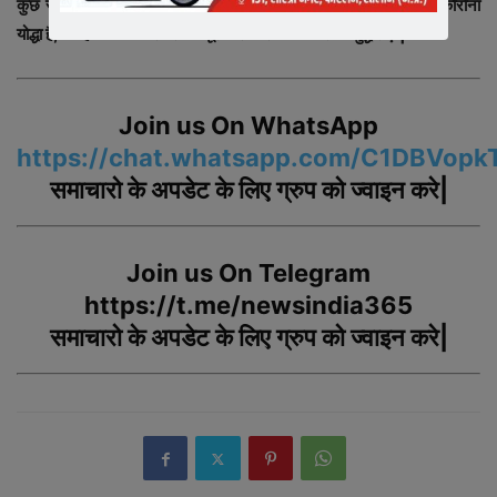
कुछ सेवाभावी चिकित्सको को
न्यूज़ इंडिया 365
सलाम करता है जो रियल कोरोना
योद्धा है, जिन्होंने अपने परिवारों को भूलकर कोरोना के खिलाफ युद्ध लड़ा|
Join us On WhatsApp
https://chat.whatsapp.com/C1DBVop
समाचारो
के
अपडेट
के
लिए
ग्रुप
को
ज्वाइन
करे
|
Join us On Telegram
https://t.me/newsindia365
समाचारो
के
अपडेट
के
लिए
ग्रुप
को
ज्वाइन
करे|