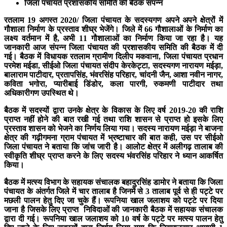
जिला पंचायत प्रशासकीय समिति की बैठक संपन्न
रतलाम 19 अगस्त 2020/ जिला पंचायत के सदस्यगण अपने अपने क्षेत्रों में
गौशाला निर्माण के प्रस्ताव शीघ्र भेजेंगे। जिले में 66 गौशालाओं के निर्माण का
लक्ष्य वर्तमान में है, अभी 11 गौशालाओं का निर्माण किया जा रहा है। यह
जानकारी आज संपन्न जिला पंचायत की प्रशासकीय समिति की बैठक में दी
गई। बैठक में विधायक रतलाम ग्रामीण दिलीप मकवाना, जिला पंचायत प्रधान
परमेश मईडा, सीईओ जिला पंचायत संदीप केरकेट्टा, सदस्यगण नारायण मईड़ा,
बालाराम पाटीदार, प्रतापसिंह, भंवरसिंह परिहार, चांदनी जैन, आशा नवीन नागर,
कविता भगोरा, प्यारीबाई डिंडोर, कला पारगी, रुकमणी पाटीदार तथा
अधिकारीगण उपस्थित थे।
बैठक में सदस्यों द्वारा उनके क्षेत्र के विकास के लिए वर्ष 2019-20 की राशि
प्राप्त नहीं होने की बात रखी गई तथा राशि शासन से प्राप्त हो इसके लिए
प्रस्ताव शासन को भेजने का निर्णय लिया गया। सदस्य नारायण मईड़ा ने बाजना
क्षेत्र की गढ़ीगमना ग्राम पंचायत में भ्रष्टाचार की बात कही, उस पर सीईओ
जिला पंचायत ने बताया कि जांच जारी है। आलोट क्षेत्र में अलीगढ़ तालाब की
स्वीकृति शीघ्र प्राप्त करने के लिए सदस्य भंवरसिंह परिहार ने ध्यान आकर्षित
किया।
बैठक में मत्स्य विभाग के सहायक संचालक बहादुरसिंह डामोर ने बताया कि जिला
पंचायत के अंतर्गत जिले में चार तालाब है जिनमें से 3 तालाब पूर्व से ही पट्टे पर
मछली पालन हेतु दिए जा चुके हैं। रूपनिया खाल जलाशय को पट्टे पर दिया
जाना है जिसके लिए प्राप्त निविदाओं की जानकारी बैठक में सहायक संचालक
द्वारा दी गई। रूपनिया खाल जलाशय को 10 वर्ष के पट्टे पर मत्स्य पालन हेतु