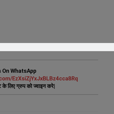
s On WhatsApp
p.com/EzXsiZjYxJxBLBz4cca8Rq
के लिए ग्रुप को ज्वाइन करे|