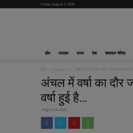
Friday, August 7, 2026
News
India
365
|
ख़बरों
का
होम
रतलाम
राज्य
देश
समाचार भेजिए
फीवर
होम
Highlights
अंचल में वर्षा का दौर जारी, जानिए जिले कितनी वर
अंचल में वर्षा का दौर
वर्षा हुई है…
August 23, 2020