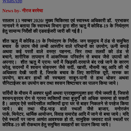
WhatsApp
News by- नीरज बरमेचा
रतलाम 13 नवम्बर 2020/ मुख्य चिकित्सा एवं स्वास्थ्य अधिकारी डॉ. प्रभाकर
नानावरे ने बताया कि स्वास्थ्य विभाग द्वारा शीत ऋतु में कोविड-19 के नियंत्रण
हेतु सामान्य निर्देशों की एडवाईजरी जारी की गई है।
शीत ऋतु में कोविड-19 के नियंत्रण के निर्देश- जन समुदाय में ठंड से समुचित
बचाव के उपाय जैसे लम्बी आस्तीन वाले परिधानों का उपयोग, ऊनी कपड़े
अथवा कई परतों वाले वस्त्र पहनना, सिर तथा तलवों को ठंड से
बचाने, शारीरिक तापमान में आकस्मिक परिवर्तन से बचाव जैसे उपायों को
अपनाए। शीत ऋतु में प्रायः घरों में खिड़की-दरवाजे बंद रखे जाने के कारण
घरेलू सदस्यों में श्वसन संक्रमण जैसे सर्दी, खासी, मौसमी फ्लू आदि की भी
अधिकता देखी जाती है, जिसके बचाव के लिए शारीरिक दूरी, मास्क का
उपयोग, बार-बार हाथों की स्वच्छता साबुन-पानी से हाथ धोकर अथवा
सैनिटाईजर का उपयोग कर तथा श्वसन शिष्टाचार का पालन किया जाये।
सर्दियों के मौसम में अक्सर धुऑ अथवा प्रदशूषणयुक्त हवा नीचे जमती है, जिससे
श्वसन/ह्रदय रोग से ग्रस्त व्यक्तियों तथा बुजुर्गो को अधिक समस्या हो सकती
है। अतएव ऐसे सवंदेनशील व्यक्तियों द्वारा घर से बाहर निकलने से परहेज किया
जाये। बंद तथा भीड़-भाड़ वाले स्थलों जैसे बाजार, मनोरजंन
पार्क, थियेटर, धार्मिक आयोजन, विवाह समारोह आदि में जाने से बचा जाये। यदि
ऐसे स्थलों पर जाना अत्यंत आवश्यक हो तो, सामुहिक जमावट वाले स्थलों पर
कोविड-19 की रोकथाम हेतु समुचित व्यवहारों का पालन किया जाये।