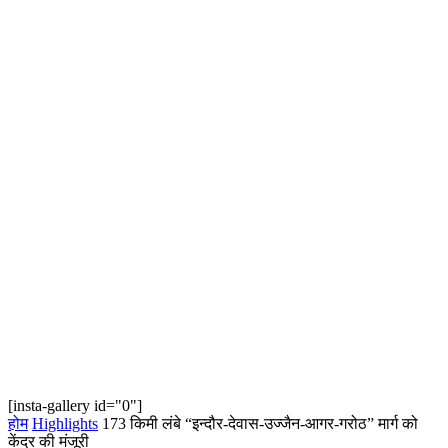
[insta-gallery id="0"]
होम
Highlights
173 किमी लंबे “इन्दौर-देवास-उज्जैन-आगर-गरोठ” मार्ग को
केंद्र की मंजूरी