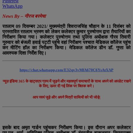
Pinterest
WhatsApp
N
ews By – नीरज बरमेचा
रतलाम 09 दिसम्बर 2021/ मुख्यमंत्री शिवराजसिंह चौहान के 11 दिसंबर को
प्रस्तावित रतलाम भ्रमण को लेकर कलेक्टर कुमार पुरुषोत्तम द्वारा तैयारियों का
निरीक्षण किया गया। कलेक्टर पुरुषोत्तम तथा पुलिस अधीक्षक गौरव तिवारी
गुरुवार को बंजली हवाई पट्टी पहुंचे वहां निरीक्षण पश्चात मेडिकल कॉलेज पहुंच
कर मीटिंग हॉल का निरीक्षण किया। मेडिकल कॉलेज डीन डॉ. गुप्ता को
आवश्यक दिशा निर्देश दिए।
https://chat.whatsapp.com/E32qv3vMfA670C6YsAtXAP
न्यूज़ इंडिया 365 के व्हाट्सएप ग्रुप में जुड़ने और महत्वपूर्ण समाचारों के साथ अपने को अपडेट रखने
के लिए, ऊपर दी गई लिंक पर क्लिक करे।
आप स्वयं जुड़े और अपने मित्रों साथियों को भी जोड़े|
इसके बाद अमृत गार्डन पहुंचकर निरीक्षण किया। इस दौरान अपर कलेक्टर
एम.एल. आर्य, अतिरिक्त पुलिस अधीक्षक डॉ. इंद्रजीत बाकलवार, निगमायुक्त