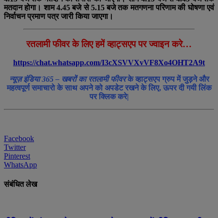
मतदान होगा। शाम 4.45 बजे से 5.15 बजे तक मतगणना परिणाम की घोषणा एवं
निर्वाचन प्रमाण पत्र जारी किया जाएगा।
रतलामी फीवर के लिए हमें व्हाट्सएप पर ज्वाइन करे…
https://chat.whatsapp.com/I3cXSVVXvVF8Xo4OHT2A9t
न्यूज़ इंडिया 365 – खबरों का रतलामी फीवर
के व्हाट्सएप ग्रुप में जुड़ने और
महत्वपूर्ण समाचारो के साथ अपने को अपडेट रखने के लिए, ऊपर दी गयी लिंक
पर क्लिक करे|
Facebook
Twitter
Pinterest
WhatsApp
संबंधित लेख