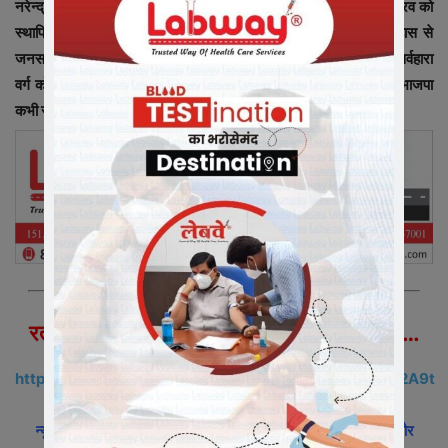
नरेन्द्र मोदी एंव मुख्यमंत्री शिवराजसिंह चौहान के नेतृत्व में देश के प्राचीन गौरव को
स्थापित करने एवं भगवान बिरसा मुण्डा जैसे वीर सपूतों के गौरवशाली इतिहास से
जनसमुदाय को परिचित कराने का प्रयास कर रही है। भाजपा शासनकाल में सर्वहारा
वर्ग को सम्मानित करने का प्रयास हुआ है। जयस जैसे संगठनों की साजिशे भाजपा
कभी सफल नहीं होने देगी।
रतलामी फीवर के लिए हमें व्हाट्सएप पर ज्वाइन करे…
https://chat.whatsapp.com/I3cXSVVXvVF8Xo4OHT2A9t
न्यूज़ इंडिया 365 – खबरों का रतलामी फीवर
के व्हाट्सएप ग्रुप में जुड़ने और