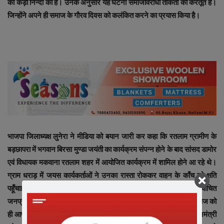
की कड़ी निन्दा की है। उनके अनुसार यह घटना समाजविरोधी ताकतों की करतूत है।
जिन्होंने अपने ही समाज के गौरव दिवस को कलंकित करने का प्रयास किया है।
भाजपा जिलाध्यक्ष लुनेरा ने मीडिया को बयान जारी कर कहा कि रतलाम ग्रामीण के
बड़छापरा में भगवान बिरसा मुण्डा जयंती का कार्यक्रम संपन्न होने के बाद सांसद डामोर
एवं विधायक मकवाना रतलाम शहर में आयोजित कार्यक्रम में शामिल होने आ रहे थे।
ग्राम धराड़ में जयस कार्यकर्ताओं ने उनका रास्ता रोककर वाहन के काँच को क्षति
पहूँचाई। डामोर एवं मकवाना जनजातीय समुदाय के प्रतिनिधि होकर निर्वाचित
जनप्रतिनिधि है। उन पर हमले की यह घटना साजिश के तहत की गई, जो समाज को
ही आपस में बाँटने का प्रतीक है। उन्होंने कहा कि भारतीय जनता पार्टी प्रधानमंत्री