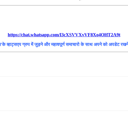
https://chat.whatsapp.com/I3cXSVVXvVF8Xo4OHT2A9t
र
के व्हाट्सएप ग्रुप में जुड़ने और महत्वपूर्ण समाचारो के साथ अपने को अपडेट रख