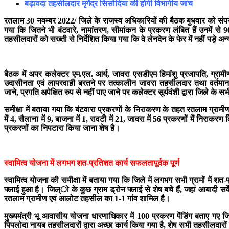
बड़ावदा तहसीलदार मृगेंद्र सिसोदिया की होगी विभागीय जांच
रतलाम 30 नवम्बर 2022/ जिले के राजस्व अधिकारियों की बैठक बुधवार को संपन्न ह
गया कि जितने भी बंटवारे, नामांतरण, सीमांकन के प्रकरण लंबित हैं उनमें से 
तहसीलदारों को सख्ती से निर्देशित किया गया कि वे लेनदेन के फेर में नहीं पड़े अन
बैठक में अपर कलेक्टर एम.एल. आर्य, जावरा एसडीएम हिमांशु प्रजापति, ग्
उदासीनता एवं लापरवाही बरतने पर तत्कालीन जावरा तहसीलदार तथा वर्तमान बड़ावद
जाने, प्रगति अपेक्षित रुप से नहीं पाए जाने पर कलेक्टर सूर्यवंशी द्वारा जिल
समीक्षा में बताया गया कि बंटवारा प्रकरणों के निराकरण के तहत रतलाम ग्रामीण 
में 4, सैलाना में 9, बाजना में 1, रावटी में 21, जावरा में 56 प्रकरणों में निर
प्रकरणों का निपटारा किया जाना शेष है।
स्वामित्व योजना में लगभग शत-प्रतिशत कार्य सफलतापूर्वक पूर्ण
स्वामित्व योजना की समीक्षा में बताया गया कि जिले में लगभग सभी ग्रामों में शत
फ्लाई हुआ है। जिल्ो के कुछ ग्राम ड्रोन फ्लाई से शेष बचे हैं, जहां आबादी 
रतलाम ग्रामीण एवं आलोट तहसील का 1-1 गांव शामिल है।
मुख्यमंत्री भू आवासीय योजना धारणाधिकार में 100 प्रकरण पेंडिंग बताए गए जि
पिपलोदा नायब तहसीलदारों द्वारा अच्छा कार्य किया गया है, शेष सभी तहसीलदारों द्