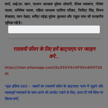
शर्मा, आई.एम. खान, प्रधान आरक्षक मुकेश ओसारी, दीपक मकवाना, नीलेश
पाठक, अभिषेक पाठक, महिला आरक्षक प्रतिभा परिहार, जितेंद्र सिंह, विजय
शेखावत, पवन मेहता, धर्मेंद्र मईड़ा मुकेश कुमावत और राहुल मारू की सराहनीय
भूमिका रही है।
रतलामी फीवर के लिए हमें व्हाट्सएप पर ज्वाइन
करे…
https://chat.whatsapp.com/I3cXSVVXvVF8Xo4OHT2A
9t
न्यूज़ इंडिया 365 – खबरों का रतलामी फीवर
के व्हाट्सएप ग्रुप में जुड़ने और
महत्वपूर्ण समाचारो के साथ अपने को अपडेट रखने के लिए, ऊपर दी गयी लिंक पर
क्लिक करे|