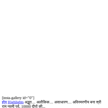
[insta-gallery id="0"]
होम
Highlights
अद्भुत… अलौकिक… असाधारण… अविस्मरणीय बना श्री
राम नवमी पर्व, 10000 दीपों की...