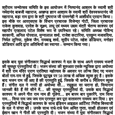
श्रीराम जन्मोत्सव समिति के इस आयोजन में नित्यानंद आश्रम के स्वामी श्री
नर्मदानंद बाबजी महाराज, अखण्ड ज्ञान आश्रम के स्वामी श्री देवस्वरूपानंद जी
महाराज, बड़ा राम द्वारा के श्री पुष्पराज जी रामस्नेही ने आशीर्वाद प्रदान किया।
इस मौके पर आरएसएस के विभाग प्रचारक विजेन्द्र गोटी, जिला प्रचारक
राकेश कुशवाह, प्रदेश के सूक्ष्म, लघु एवं मध्यम उद्यम मंत्री चेतन्य काश्यप एवं
महापौर प्रहलाद पटेल विशेष रूप से उपस्थित रहे। समिति अध्यक्ष गोविन्द
काकानी, अनिल पोरवाल, मुन्नालाल शर्मा, राजेश कटारिया, प्रद्युम्न मजावदिया,
निर्मल लुनिया, मुकेश जैन, रामबाबू शर्मा, सुदीप पटेल, महेश डोडियार, मनोहर
डोडियार आदि द्वारा अतिथियों का स्वागत – सम्मान किया गया।
इसके बाद युवा संगीतकार सिद्धार्थ काश्यप ने दल के साथ अपने राममय भजनों
की सुमधुर प्रस्तुतियां दी। भजन संध्या की शुरुआत एसके म्यूजिक द्वारा अयोध्या
में श्री राम मंदिर प्राण प्रतिष्ठा महोत्सव के अवसर पर लॉन्च किए गए भजन
बोलो राम-राम से हुई, जिसके यूट्यूब पर 50 लाख से अधिक व्युव्स हुए है। इसके
बाद भजन राम जी आए है की प्रस्तुति हुई, जिसके भी करीब 6 मिलियन व्युव्स
हैं। संगीत दल ने नगरी हो अयोध्या सी… रघुकुल सा घराना हो, सियाराम
जानकी बैठे हैं मेरे सीने में… की सुमधुर प्रस्तुतियां दी, उसके बाद सिद्धार्थ
काश्यप ने अपने गीत राम नाम ही गूंजेगा… हम बारम बार पुकारेंगे, राम सिया
राम… सिया राम जय जय राम प्रस्तुत कर पूरा वातावरण राममय कर दिया। इन
प्रस्तुतियों में सिद्धार्थ काश्यप के साथ इंडियन आइडल आर्टिस्ट गिरीश बिस्वाजी
के दल ने संगत की। उनके साथ राधे-राधे फेम अमित गुप्ता, साक्षी होलकर एवं
ईशान खान ने गीतों की प्रस्तुति दी। भजन संध्या में युवा संगीतकार सिद्धार्थ