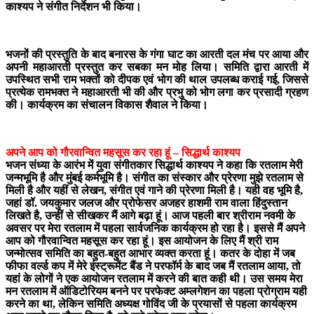
काश्यप ने संगीत निर्देशन भी किया।
भजनों की प्रस्तुति के बाद बनारस के गंगा घाट का आरती दल मंच पर आया और
अपनी महाआरती प्रस्तुत कर सबका मन मोह लिया। समिति द्वारा आरती में
उपस्थित सभी राम भक्तों को दीपक एवं भोग की थाल उपलब्ध कराई गई, जिससे
प्रत्येक रामभक्त ने महाआरती भी की और प्रभु को भोग लगा कर प्रसादी ग्रहण
की। कार्यक्रम का संचालन विकास शैवाल ने किया।
अपने आप को गौरवान्वित महसूस कर रहा हूं – सिद्धार्थ काश्यप
भजन संध्या के आरंभ में युवा संगीतकार सिद्धार्थ काश्यप ने कहा कि रतलाम मेरी
जन्मभूमि है और मुंबई कर्मभूमि है। संगीत का संस्कार और प्रेरणा मुझे रतलाम से
मिली है और यहीं से लेखन, संगीत एवं गाने की प्रेरणा मिली है। यही वह भूमि है,
जहां डॉ. जयकुमार जलज और प्रोफेसर अजहर हाशमी राम वाला हिंदुस्तान
लिखते है, उन्हीं से सीखकर मैं आगे बढ़ा हूं। आज पहली बार श्रीराम नवमी के
अवसर पर मेरा रतलाम में पहला सार्वजनिक कार्यक्रम हो रहा है। इससे मैं अपने
आप को गौरवान्वित महसूस कर रहा हूं। इस आयोजन के लिए मैं श्री राम
जन्मोत्सव समिति का बहुत-बहुत आभार व्यक्त करता हूं। कतर के दोहा में जब
फीफा वर्ल्ड कप में मेरे इंस्ट्रूमेंट बैंड ने परफॉर्म के बाद जब मैं रतलाम आया, तो
यहां के लोगों ने एक आयोजन रतलाम में करने की बात कही थी। उस समय मेरा
मन रतलाम में ऑडिटोरियम बनने पर परफेक्ट अम्लगेशन का पहला प्रोग्राम यही
करने का था, लेकिन समिति अध्यक्ष गोविंद जी के प्रयासों से पहला कार्यक्रम