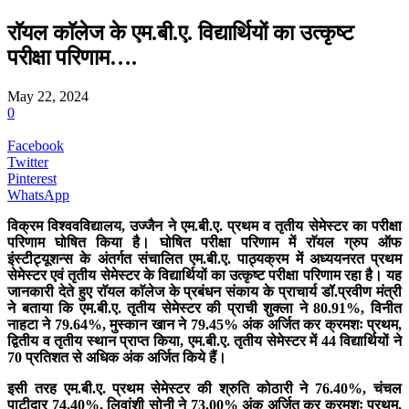
राॅयल काॅलेज के एम.बी.ए. विद्यार्थियों का उत्कृष्ट
परीक्षा परिणाम….
May 22, 2024
0
Facebook
Twitter
Pinterest
WhatsApp
विक्रम विश्ववविद्यालय, उज्जैन ने एम.बी.ए. प्रथम व तृतीय सेमेस्टर का परीक्षा
परिणाम घोषित किया है। घोषित परीक्षा परिणाम में राॅयल ग्रुप ऑफ
इंस्टीट्यूशन्स के अंतर्गत संचालित एम.बी.ए. पाठ्यक्रम में अध्ययनरत प्रथम
सेमेस्टर एवं तृतीय सेमेस्टर के विद्यार्थियों का उत्कृष्ट परीक्षा परिणाम रहा है। यह
जानकारी देते हुए राॅयल काॅलेज के प्रबंधन संकाय के प्राचार्य डॉ.प्रवीण मंत्री
ने बताया कि एम.बी.ए. तृतीय सेमेस्टर की प्राची शुक्ला ने 80.91%, विनीत
नाहटा ने 79.64%, मुस्कान खान ने 79.45% अंक अर्जित कर क्रमशः प्रथम,
द्वितीय व तृतीय स्थान प्राप्त किया, एम.बी.ए. तृतीय सेमेस्टर में 44 विद्यार्थियों ने
70 प्रतिशत से अधिक अंक अर्जित किये हैं।
इसी तरह एम.बी.ए. प्रथम सेमेस्टर की श्रुति कोठारी ने 76.40%, चंचल
पाटीदार 74.40%, लिवांशी सोनी ने 73.00% अंक अर्जित कर क्रमशः प्रथम,