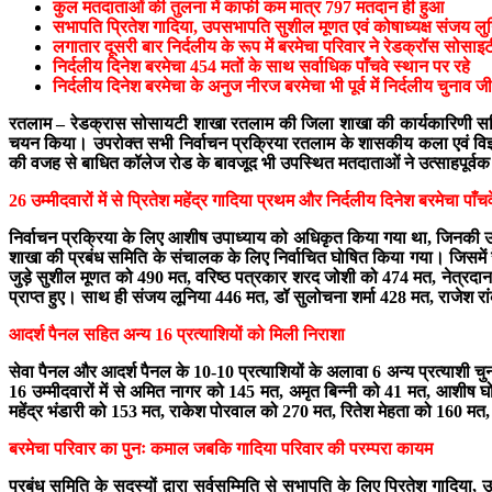
कुल मतदाताओं की तुलना में काफी कम मात्र 797 मतदान ही हुआ
सभापति प्रितेश गादिया, उपसभापति सुशील मूणत एवं कोषाध्यक्ष संजय लुनि
लगातार दूसरी बार निर्दलीय के रूप में बरमेचा परिवार ने रेडक्रॉस सोसाइ
निर्दलीय दिनेश बरमेचा 454 मतों के साथ सर्वाधिक पाँचवे स्थान पर रहे
निर्दलीय दिनेश बरमेचा के अनुज नीरज बरमेचा भी पूर्व में निर्दलीय चुनाव जी
रतलाम – रेडक्रास सोसायटी शाखा रतलाम की जिला शाखा की कार्यकारिणी समिति 
चयन किया। उपरोक्त सभी निर्वाचन प्रक्रिया रतलाम के शासकीय कला एवं विज्ञान 
की वजह से बाधित कॉलेज रोड के बावजूद भी उपस्थित मतदाताओं ने उत्साहपूर्वक च
26 उम्मीदवारों में से प्रितेश महेंद्र गादिया प्रथम और निर्दलीय दिनेश बरमेचा पाँचव
निर्वाचन प्रक्रिया के लिए आशीष उपाध्याय को अधिकृत किया गया था, जिनकी उप
शाखा की प्रबंध समिति के संचालक के लिए निर्वाचित घोषित किया गया। जिसमें रेड
जुड़े सुशील मूणत को 490 मत, वरिष्ठ पत्रकार शरद जोशी को 474 मत, नेत्रदान से
प्राप्त हुए। साथ ही संजय लूनिया 446 मत, डॉ सुलोचना शर्मा 428 मत, राजेश 
आदर्श पैनल सहित अन्य 16 प्रत्याशियों को मिली निराशा
सेवा पैनल और आदर्श पैनल के 10-10 प्रत्याशियों के अलावा 6 अन्य प्रत्याशी 
16 उम्मीदवारों में से अमित नागर को 145 मत, अमृत बिन्नी को 41 मत, आशीष
महेंद्र भंडारी को 153 मत, राकेश पोरवाल को 270 मत, रितेश मेहता को 160 मत
बरमेचा परिवार का पुनः कमाल जबकि गादिया परिवार की परम्परा कायम
प्रबंध समिति के सदस्यों द्वारा सर्वसम्मिति से सभापति के लिए प्रितेश गादिया