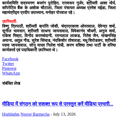
कार्यसमिति सदस्‍यगण बजरंग पुरोहित, रास्‍वरूप गुर्जर, श्रीमती आशा मोर्य,
कॉपरेटिव बैंक के अशोक चौटाला, जिला पंचायत अध्‍यक्ष प्रमेश मईडा, जिला
महामंत्रीद्वय प्रदीप उपाध्‍याय, मनोहर पोरवाल रहे।
उपस्थिती-
विष्‍णु त्रिपाठी, श्रीमती क्रांति जोशी, चंद्रप्रकाश ओस्‍तवाल, देवेन्‍द्र शर्मा,
सुनील भावसार, श्रीमती साधना जायसवाल, वि‍वेकानंद चौधरी, अनुज शर्मा,
राकेश मिश्रा, विनोद करमचंदानी, रतनलाल लाकड, रितेश जैन, माखनसिंह
अयाना, अतुल गौड, सुरेश सिंघाड, नंदकिशोर तोषावडा, मधु शिरोडकर, श्रीमती
पदमा जायसवाल, सोनु यादव निलेश गांधी, करण वशिष्‍ठ तथा पार्टी के वरिष्‍ठ
कार्यकर्ता एवं पदाधिकारी उपस्थित थे।
Facebook
Twitter
Pinterest
WhatsApp
संबंधित लेख
मीडिया में संगठन को सशक्त रूप से प्रस्तुत करें मीडिया प्रभारी...
Highlights
Neeraj Barmecha
-
July 13, 2026