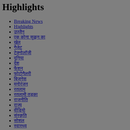
Highlights
Breaking News
Highlights
उज्जैन
एक कोना सुकून का
खेल
गैजेट
टेक्नोलॉजी
दुनिया
देश
फैशन
फोटोगैलरी
बिज़नेस
मनोरंजन
रतलाम
रतलामी तड़का
राजनीति
राज्य
वीडियो
संस्कृति
सोशल
स्वास्थ्य