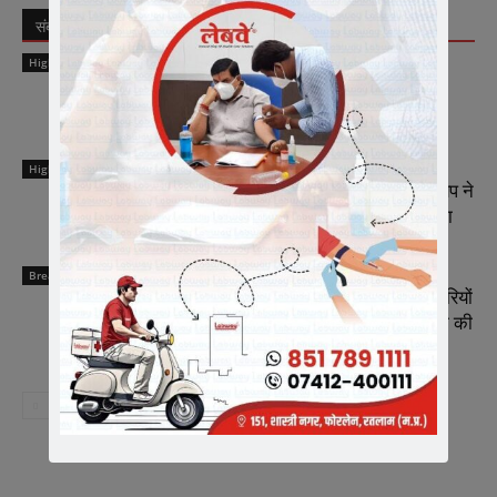
संबंधित लेख
लेखक से और अधिक
Highlights
मीडिया में संगठन को सशक्त रूप से प्रस्तुत करें
मीडिया प्रभारी – चेतन्य काश्यप
Highlights
राष्ट्रीय कार्याध्यक्ष व कैबिनेट मंत्री चेतन्य काश्यप ने
किया क्रीड़ा-भारती की अन्तर प्रान्तीय बैठक का
समापन
Breaking News
भारतीय जनता पार्टी रतलाम जिले में नई जिम्मेदारियों
का ऐलान, भाजपा मे मीडिया प्रभारी व सहप्रभारी की
नियुक्ति