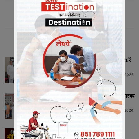
संबंधित लेख
मीडिया में संगठन को सशक्त रूप से प्रस्तुत करें
मीडिया प्रभारी...
Neeraj Barmecha
-
July 13, 2026
HIGHLIGHTS
राष्ट्रीय कार्याध्यक्ष व कैबिनेट मंत्री चेतन्य काश्यप
ने किया क्रीड़ा-भारती की...
Neeraj Barmecha
-
July 12, 2026
HIGHLIGHTS
भारतीय जनता पार्टी रतलाम जिले में नई
जिम्मेदारियों का ऐलान, ...