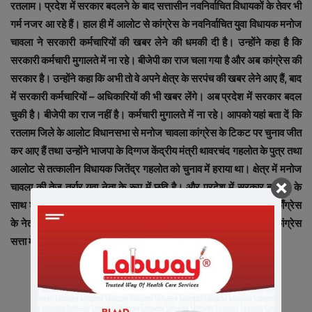
रतलाम। प्रदेश में सरकार बदलने के बाद सत्तासीन नवनिर्वाचित विधायकों के तेवर भी
गर्म नजर आ रहे हैं। हाल ही में आलोट से कांग्रेस के नवनिर्वाचित युवा विधायक मनोज
चावला ने सरकारी कर्मचारियों की खबर लेने की धमकी दी है। उन्होंने कहा है कि
सरकारी कर्मचारी मुगालते में ना रहे। बीजेपी का राज चला गया है और अब कांग्रेस की
सरकार है। उन्होंने कहा कि अभी तो वे अपने क्षेत्र के सरपंच की खबर लेने आए हैं, बाद
में सरकारी कर्मचारियों – अधिकारियों की भी खबर लेंगे। अब प्रदेश में सरकार बदल
चुकी है। बीजेपी का राज नहीं है। कर्मचारी मुगालते में ना रहे। आपको यहां बता दें कि
रतलाम जिले के आलोट विधानसभा से मनोज चावला कांग्रेस के टिकट पर चुनाव जीत
कर आए हैं तथा उन्होंने भाजपा के दिग्गज केंद्रीय मंत्री थावरचंद गहलोत के पुत्र तथा
आलोट से तत्कालीन विधायक जितेंद्र गहलोत को चुनाव में हराया था। क्षेत्र में मनोज
चावला की तेज तर्रार युवा नेता के रूप में छवि है। और प्रदेश में सरकार बदलने के
साथ शासकीय आयोजनों में आला अधिकारियों के साथ अब भाजपा की जगह काँग्रेस
के नेतागण नज़र आने लगे है। प्रदेश में भाजपा के 15 वर्ष के शासन के बाद कांग्रेस
सत्ता में आई है।
ADV .