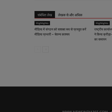
संबंधित लेख
लेखक से और अधिक
Highlights
Highlights
मीडिया में संगठन को सशक्त रूप से प्रस्तुत करें
राष्ट्रीय कार्याध
मीडिया प्रभारी – चेतन्य काश्यप
ने किया क्रीड़ा-
का समापन
WWW.NEWSINDIA365.COM - खबरों का फ