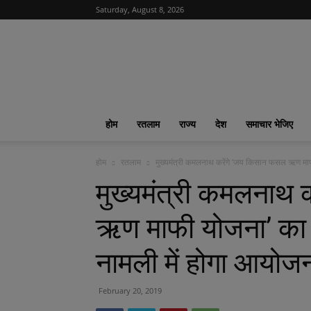
Saturday, August 8, 2026
News
India
365
|
ख़बरों
का
होम
रतलाम
राज्य
देश
समाचार भेजिए
फीवर
होम
रतलाम
मुख्यमंत्री कमलनाथ करेंगे ‘जय किसान फसल ऋण माफ
मुख्यमंत्री कमलनाथ
ऋण माफी योजना’ का 
नामली में होगा आयोज
February 20, 2019