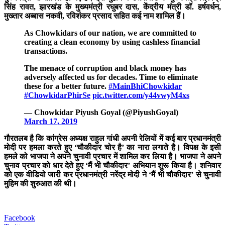
सिंह रावत, झारखंड के मुख्यमंत्री रघुबर दास, केंद्रीय मंत्री डॉ. हर्षवर्धन,
मुख्तार अब्बास नकवी, रविशंकर प्रसाद सहित कई नाम शामिल हैं।
As Chowkidars of our nation, we are committed to
creating a clean economy by using cashless financial
transactions.
The menace of corruption and black money has
adversely affected us for decades. Time to eliminate
these for a better future.
#MainBhiChowkidar
#ChowkidarPhirSe
pic.twitter.com/y44vwyM4xs
— Chowkidar Piyush Goyal (@PiyushGoyal)
March 17, 2019
गौरतलब है कि कांग्रेस अध्यक्ष राहुल गांधी अपनी रेलियों में कई बार प्रधानमंत्री
मोदी पर हमला करते हुए ‘चौकीदार चोर है’ का नारा लगाते है। विपक्ष के इसी
हमले को भाजपा ने अपने चुनावी प्रचार में शामिल कर लिया है। भाजपा ने अपने
चुनाव प्रचार को धार देते हुए ‘मैं भी चौकीदार’ अभियान शुरू किया है। शनिवार
को एक वीडियो जारी कर प्रधानमंत्री नरेंद्र मोदी ने ‘मैं भी चौकीदार’ से चुनावी
मुहिम की शुरुआत की थी।
Facebook