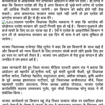
कार्यकर्ताओं से आक्रामक नारे लगवाकर आंदोलन मे जोश भर दिया। डाॅ.पांण्डे ने
कहा कि किसान प्रदेश की रीढ़ है अगर किसान ही भुखे मरने लगेगा तो प्रदेश
की आर्थिक स्थिति चरमरा जायेगी। हम किसान को बर्बाद होते नही देख
सकते। अगर कमलनाथ सरकार समय रहते नही जागी तो हम प्रदेश की
कांग्रेस सरकार की ईंट से ईंट बजा देंगे।
रतलाम ग्रामीण विधायक दिलीप मकवाना ने कहा कि कांग्रेस की
धोखेनाथ प्रदेश सरकार की उलटी गिनती शुरू हो गई है। किसान मुआवजे और
कर्ज माफी के लिए दर-दर भटक रहा है। ऐसे मे प्रदेश के आक्रोशित किसान ने
ठान ली तो कमलनाथ सरकार का एक दिन भी सत्ता मे बने रहना मुष्किल हो
जायेगा।
भाजपा जिलाध्यक्ष राजेन्द्र सिंह लुनेरा ने कहा कि हम किसानों के साथ खडे़ है
और किसानों को न्याय दिलाने के लिए लगातार संघर्ष करते रहेगे इसके लिए हम
हर स्तर पर जाने को तैयार है। भाजपा जन आंदोलन से पैदा हुआ संगठन है और
जनहित मे जंग हमारा धर्म है।
उक्त जानकारी देते हुए जिला भाजपा मीडिया प्रभारी अरूण राव ने बताया कि
आंदोलन को महापौर डाॅ.सुनीता यार्दे, पूर्व मंत्री धुलजी चैधरी, पूर्व विधायक
संगीता चारेल, जितेन्द्र गेहलोत, मथुरालाल डामर, अशोक सांखला, कृषि आयोग
के पूर्व अध्यक्ष इश्वरलाल पाटीदार, पूर्व जिलाध्यक्ष कन्हैयालाल मौर्य, जिला
महामंत्री प्रदीप उपाध्याय, निगम अध्यक्ष अशोक पोरवाल, भाजपा प्रदेश
कार्यसमिति सदस्य रामस्वरूप गुर्जर, युवा मोर्चा जिलाध्यक्ष सोनु यादव ने भी
संबोधित किया।
भाजपा कार्यकर्ता एवं किसान महू रोड़ स्थित फव्वारा चोक पर एकत्रित होकर