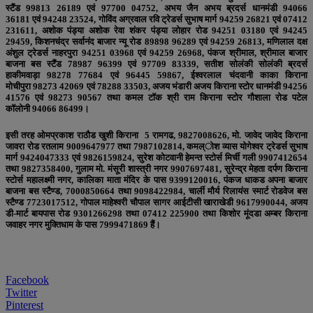
स्टैंड
99813 26189
एवं
97700 04752,
अभय जैन अभय ब्रदर्स धानमंडी
94066
36181
एवं
94248 23524,
गोविंद अग्रवाल रवि ट्रेडर्स सुभाष मार्ग
94259 26821
एवं
07412
231611,
अशोक पंड्या अशोक रेवा शंकर पंड्या लोहार रोड
94251 03180
एवं
94245
29459,
किशनचंद्र सर्वानंद बाजार न्यू रोड
89898 96289
एवं
94259 26813,
मणिलाल दक्ष
अंशुल ट्रेडर्स नाहरपुरा
94251 03968
एवं
94259 26968,
पंकज श्रीमाल, श्रीमाल बाजार
बाजना बस स्टैंड
78987 96399
एवं
97709 83339,
सतीश सोलंकी सोलंकी ब्रदर्स
हाकीमवाड़ा
98278 77684
एवं
96445
59867
, ईश्वरलाल चंदवानी काका किराना
मोचीपुरा
98273 42069
एवं
78288 33503
, अजय भंडारी अजय किराना स्टोर धानमंडी
94256
41576
एवं
98273 90567
तथा कमल टॉक श्री राम किराना स्टोर गौशाला रोड पटेल
कॉलोनी
94066 86499
।
इसी तरह ओमप्रकाश राठौड खुशी किराना 5 रामगढ
,
9827008626
,
मो. जावेद जावेद किराना
जावरा रोड रतलाम 9009647977 तथा 7987102814
,
कमल्ोश व्यास योगेश्वर ट्रेडर्स सुभाष
मार्ग 9424047333 एवं 9826159824
,
सुरेश कोटवानी हेमन्त स्टोर्स मिर्ची गली 9907412654
तथा 9827358400
,
गुलाम मो. मंसूरी शास्त्री नगर 9907697481
,
सुरेन्द्र मेहता दर्पण किराना
स्टोर्स महालक्ष्मी नगर
,
कालिका माता मंदिर के पास 9399120016
,
पंकज धाकड अपना बाजार
बाजना बस स्टैण्ड
,
7000850664 तथा 9098422984
,
चार्ली मौर्य रिलायंस स्मार्ट रोडवेज बस
स्टैण्ड 7723017512
,
गोपाल माहेश्वरी चौपाल सागर आईटीसी खाराखेडी 9617990044
,
अजय
डी-मार्ट बायपास रोड 9301266298 तथा 07412 225900 तथा किशोर मूंदडा अम्बर किराना
जवाहर नगर मुक्तिधाम के पास 7999471869 हैं।
Facebook
Twitter
Pinterest