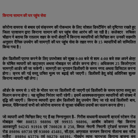
किराना सामान की घर पहुंच सेवा
कोरोना
वायरस से बचाव एवं संक्रमण की रोकथाम के लिए सोशल डिस्टेंसिंग को दृष्टिगत रखते हुए
जिला प्रशासन द्वारा किराना सामान की घर पहुंच सेवा आरंभ की जा रही है
।
कलेक्टर रुचिका
चौहान ने बताया कि रतलाम शहर के सभी क्षेत्रों में किराना व्यापारियों को चिन्हित कर उनकी सहमति
अनुसार दैनिक उपयोग की सामग्री की घर पहुंच सेवा के तहत नगर के
15
व्यापारियों को सम्मिलित
किया गया है
।
होम डिलीवरी प्राप्त करने के लिए उपभोक्ता को सुबह
9:00
बजे से शाम
4:00
बजे तक अपने क्षेत्र
के घोषित व्यापारी को व्हाट्सएप अथवा मोबाइल पर ऑर्डर करना होगा
।
अधिकतम
25
किलोग्राम
सामग्री आर्डर की जा सकेगी
।
सामग्री का भुगतान डिलीवरी के समय नगद अथवा डिजिटल करना
होगा
।
क्रय की गई वस्तु उचित मूल्य पर बढ़ाई
की जाएगी
।
डिलीवरी हेतु कोई अतिरिक्त शुल्क
किराना व्यापारी नहीं लेगा
।
ऑर्डर के समय से 3 घंटे के भीतर घर पर डिलीवरी दी जाएगी एवं डिलीवरी के समय प्राप्त वस्तु का
मिलान करना होगा
।
यह सुविधा निरंतर जारी रहेगी
।
इसमें आवश्यकतानुसार व्यापारियों की संख्या में
वृद्धि की जाएगी
।
किराना व्यापारी द्वारा होम डिलीवरी हेतु उपयोग किए जा रहे वार्ड डिलीवरी बाय,
हम्माल, पैकिंगकर्ता सभी को कोरोना वायरस से सुरक्षा संबंधित उपायों का पालन करना होगा
।
जो व्यापारी अभी चिन्हित किए गए हैं वह निम्नानुसार है
–
गिरीश वाधवानी वाधवानी ब्रदर्स स्टेशन रोड
मोबाइल नंबर
80853 98896
एवं
99935 98896,
आशीष कोकरा नेहा किराना
अलकापुरी
94245 91916
एवं
700028 8 250,
विमल नेमानी निमानी ट्रेडर्स सज्जन मिल
रोड
89896 69730
एवं
93000 45481,
सी
.
एल
.
अग्रवाल सज्जन किराना सैलाना बस स्टैंड
मार्केट
89894 65776
एवं
98270 60391,
गोवर्धन व्यास चारभुजा किराना बाजना बस