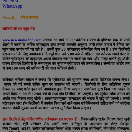
Pinterest
WhatsApp
News By – नीरज बरमेचा
सब्जियों की घर पहुंच सेवा
www.newsindia365.com
रतलाम
26
मार्च
2020/
कोरोना वायरस के दृष्टिगत शहर के सभी
क्षेत्रों में सब्जी के सर्विस प्रोवाइडर द्वारा उनकी सहमति अनुसार जारी लॉक डाउन में दैनिक घर
पहुंच सेवा प्रारंभ की जा रही है
।
इसमें कुल
20
प्रोवाइडर सम्मिलित किए गए हैं
।
होम डिलीवरी
प्राप्त करने के लिए उपभोक्ता
1
दिन पूर्व शाम को
5:00
बजे से रात्रि
8:00
बजे तक अपने क्षेत्र के
घोषित प्रोवाइडर को व्हाट्सएप अथवा मोबाइल नंबर पर सब्जी का नाम और मात्रा दर्शाते हुए ऑर्डर
करना होगा एवं डिलीवरी के समय मूल्य का भुगतान प्रोवाइडर को करना होगा
।
सब्जी का आर्डर कम
से कम
100
रूपए की खरीददारी की जाना अनिवार्य होगी
।
कलेक्टर रुचिका चौहान ने बताया कि प्रोवाइडर को भुगतान नगद अथवा डिजिटल करना होगा
।
क्रय की गई सब्जी उचित मूल्य पर उपलब्ध की जाएगी
।
डिलीवरी के लिए अतिरिक्त शुल्क
केवल
15
रूपए प्रोवाइडर को उपभोक्ता द्वारा किया जाएगा
।
उपभोक्ता द्वारा दिया गया आर्डर के
अगले दिवस
9:00
से
12:00
बजे के मध्य होम डिलीवरी की जाएगी
।
यह सुविधा लॉक डाउन की
अवधि तक निरंतर लागू रहेगी
।
आवश्यकतानुसार प्रोवाइडर की संख्या में वृद्धि की जाएगी
।
सब्जी
प्रोवाइडर द्वारा होम डिलीवरी में उपयोग किए जाने वाले वाहन एवं पैकिंगकर्ता सहित सभी को कोरोना
वायरस संबंधी सुरक्षा उपायों का पालन करना सुनिश्चित किया जाएगा
।
होम डिलीवरी हेतु घोषित सर्विस प्रोवाइडर
इस प्रकार हैं
–
विश्वपालसिंह राठौर वितरण क्षेत्र जुनी
कलाल सेरी, श्री रत्नेश्वर रोड, लक्ष्मी नगर, दानीपुरा के आसपास का क्षेत्र मोबाइल
नंबर
70005
16547
, सतीश श्रीवास्तव वितरण क्षेत्र हरदेव लाला की पिपली, नीम चौक, तोपखाना,