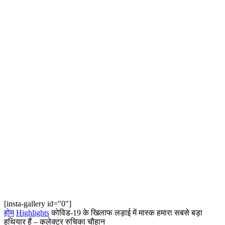
[insta-gallery id="0"]
होम
Highlights
कोविड-19 के खिलाफ लड़ाई में मास्क हमारा सबसे बड़ा
हथियार हैं – कलेक्टर रुचिका चौहान