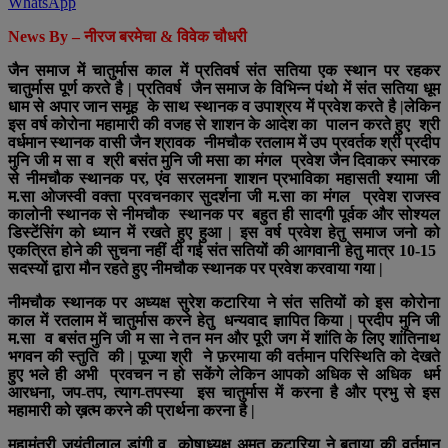
WhatsApp
News By – नीरज बरमेचा & विवेक चौधरी
जैन समाज में चातुर्मास काल में प्रतिवर्ष संत सतिया एक स्थान पर रहकर
चातुर्मास पूर्ण करते है | प्रतिवर्ष जैन समाज के विभिन्न पंथो में संत सतिया धूम
धाम से अपार जान समूह के साथ स्थानक व उपाश्रय में प्रवेश करते है |लेकिन
इस वर्ष कोरोना महामारी की वजह से शाशन के आदेश का पालन करते हुए श्री
वर्धमान स्थानक वासी जैन श्रावक नीमचौक रतलाम में उप प्रवर्तक श्री प्रदीप
मुनि जी म सा व श्री बसंत मुनि जी मसा का मंगल प्रवेश जैन दिवाकर स्मारक
से नीमचौक स्थानक पर, एंव सरलमना शाशन प्रभाविका महासती श्यामा जी
म.सा ओजस्वी वक्ता प्रवचनकार सुदर्शना जी म.सा का मंगल प्रवेश राजस्व
कालोनी स्थानक से नीमचौक स्थानक पर बहुत ही सादगी पूर्वक और सोश्यल
डिस्टेंसिंग को ध्यान में रखते हुए हुआ | इस वर्ष प्रवेश हेतु समाज जनो को
एकत्रित होने की सुचना नहीं दी गई संत सतियों की आगवानी हेतु मात्र 10-15
सदस्यों द्वारा मौन रहते हुए नीमचौक स्थानक पर प्रवेश करवाया गया |
नीमचौक स्थानक पर अध्यक्ष सुरेश कटारिया ने संत सतियों को इस कोरोना
काल में रतलाम में चातुर्मास करने हेतु धन्यवाद ज्ञापित किया | प्रदीप मुनि जी
म.सा व बसंत मुनि जी म सा ने तन मन और पूरी जग में शांति के लिए शांतिनाथ
भगवन की स्तुति की | पूज्या श्री ने फ़रमाया की वर्तमान परिस्थिति को देखते
हुए भले ही अभी प्रवचन न हो सकेंगे लेकिन आपको अधिक से अधिक धर्म
आरधना, जप-तप, त्याग-तपस्या इस चातुर्मास में करना है और प्रभु से इस
महामारी को ख़त्म करने की प्रार्थना करना है |
महामंत्री जयंतीलाल डांगी व कोषाध्यक्ष अमृत कटारिया ने बताया की वर्तमान