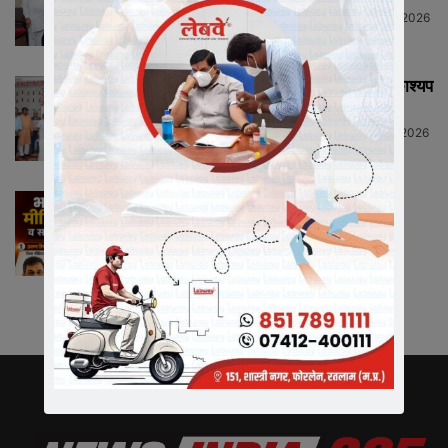
Neeraj Barmecha
-
July 13, 2026
HIGHLIGHTS
राष्ट्रीय कार्याध्यक्ष व कैबिनेट मंत्री चेतन्य काश्यप
ने किया क्रीड़ा-भारती की...
Neeraj Barmecha
-
July 12, 2026
HIGHLIGHTS
भारतीय जनता पार्टी रतलाम जिले में नई
जिम्मेदारियों का ऐलान, ...
Neeraj Barmecha
-
BREAKING NEWS
July 12, 2026