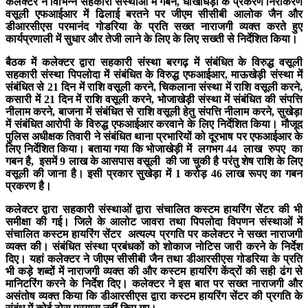
कलेक्टर ने विभिन्न सहकारी संस्थाओं में गबन, धोखाधड़ी के प्रकरण निराकरण
वसूली एफआईआर में ढिलाई बरतने पर जीएम सीसीबी आलोक जैन और
डीआरसीएस परमानंद गोडरिया के प्रति सख्त नाराजगी व्यक्त करते हुए
कार्यप्रणाली में सुधार और तेजी लाने के लिए के लिए सख्ती से निर्देशित किया।
बैठक में कलेक्टर द्वारा सहकारी संस्था बरगढ़ में संबंधित के विरुद्ध वसूली
सहकारी संस्था पिपलोदा में संबंधित के विरुद्ध एफआईआर, माऊखेड़ी संस्था में
संबंधित से 21 दिन में राशि वसूली करने, चिकलाना संस्था में राशि वसूली करने,
कसारी में 21 दिन में राशि वसूली करने, भोजाखेड़ी संस्था में संबंधित की संपत्ति
नीलाम करने, बाजना में संबंधित से राशि वसूली हेतु संपत्ति नीलाम करने, सुखेड़ा
में संबंधित आरोपी के विरुद्ध एफआईआर करवाने के लिए निर्देशित किया। मौजूद
पुलिस अधीक्षक तिवारी ने संबंधित थाना प्रभारियों को दूरभाष पर एफआईआर के
लिए निर्देशित किया। बताया गया कि भोजाखेड़ी में लगभग 44 लाख रुपए का
गबन है, इसमें 9 लाख के आसपास वसूली की जा चुकी है परंतु शेष राशि के लिए
वसूली की जाना है। इसी प्रकार सुखेड़ा में 1 करोड़ 46 लाख रूपए का गबन
प्रकरण है।
कलेक्टर द्वारा सहकारी संस्थाओं द्वारा संचालित कस्टम हायरिंग सेंटर की भी
समीक्षा की गई। जिले के आलोट जावरा तथा पिपलोदा विपणन संस्थाओं में
संचालित कस्टम हायरिंग सेंटर अत्यल्प प्रगति पर कलेक्टर ने सख्त नाराजगी
व्यक्त की। संबंधित संस्था प्रबंधकों को शोकाज नोटिस जारी करने के निर्देश
दिए। यहां कलेक्टर ने जीएम सीसीबी जैन तथा डीआरसीएस गोडरिया के प्रति
भी कड़े शब्दों में नाराजगी व्यक्त की और कस्टम हायरिंग केंद्रों की सही ढंग से
मानिटरिंग करने के निर्देश दिए। कलेक्टर ने इस बात पर सख्त नाराजगी और
असंतोष व्यक्त किया कि डीआरसीएस द्वारा कस्टम हायरिंग सेंटर की प्रगति के