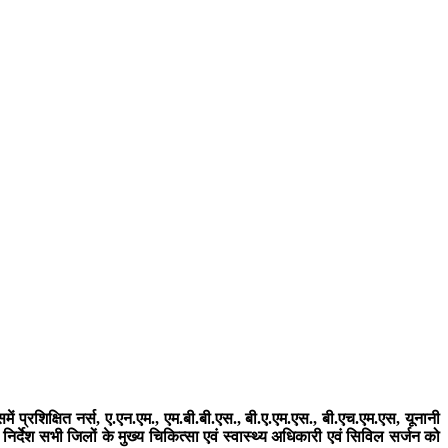
 प्रशिक्षित नर्स, ए.एन.एम., एम.बी.बी.एस., बी.ए.एम.एस., बी.एच.एम.एस, यूनानी
र्देश सभी जिलों के मुख्य चिकित्सा एवं स्वास्थ्य अधिकारी एवं सिविल सर्जन को