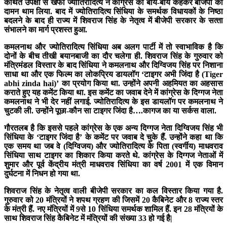
कथित उपेक्षा से खफा ज्‍योतिरादित्‍य ने कांग्रेस को बाय-बाय कहकर बीजेपी का
दामन थाम लिया. बाद में ज्‍योतिरादित्‍य सिंधिया के समर्थक विधायकों के निष्‍ठा
बदलने के बाद ही राज्‍य में शिवराज सिंह के नेतृत्‍व में बीजेपी सरकार के सत्‍ता
संभालने का मार्ग प्रशस्‍त हुआ.
कमलनाथ और ज्‍योतिरादित्‍य सिंधिया अब अलग पार्टी में तो स्‍वाभाविक है कि
दोनों के बीच तीखी बयानबाजी का दौर चलेगा ही. शिवराज सिंह के गुरुवार को
मंत्रिमंडल विस्‍तार के बाद सिंधिया ने कमलनाथ और दिग्विजय सिंह पर निशाना
साधा था और एक फिल्‍म का लोकप्रिय डायलॉग ‘टाइगर अभी जिंदा है (Tiger
abhi zinda hai)’ का प्रयोग किया था. उन्‍होंने अपनी अहमियत का अहसास
कराते हुए यह कमेंट किया था. इस कमेंट का जवाब देने में कांग्रेस के दिग्‍गज नेता
कमलनाथ ने भी देर नहीं लगाई. ज्‍योतिरादित्‍य के इस डायलॉग पर कमलनाथ ने
चुटकी ली. उन्‍होंने पूछा-कौन सा टाइगर जिंदा है….कागज का या सर्कस वाला.
गौरतलब है कि इससे पहले कांग्रेस के एक अन्‍य दिग्‍गज नेता दिग्विजय सिंह भी
सिंधिया के ‘टाइगर जिंदा है’ के कमेंट पर जवाब दे चुके हैं. उन्‍होंने कहा था कि
एक समय था जब वे (दिग्विजय) और ज्‍योतिरादित्‍य के पिता (स्‍वर्गीय) माधवराव
सिंधिया साथ टाइगर का शिकार किया करते थे. कांग्रेस के दिग्‍गज नेताओं में
शुमार और पूर्व केंद्रीय मंत्री माधवराव सिंधिया का वर्ष 2001 में एक विमान
दुर्घटना में निधन हो गया था.
शिवराज सिंह के नेतृत्‍व वाली बीजेपी सरकार का कल विस्‍तार किया गया है.
गुरुवार को 20 मंत्रियों ने शपथ ग्रहण की जिसमें 20 कैबिनेट और 8 राज्‍य स्‍तर
के मंत्री हैं. नए मंत्रियों में 9से 10 सिंधिया समर्थक शामिल हैं. इन 28 मंत्रियों के
साथ शिवराज सिंह कै‍बिनेट में मंत्रियों की संख्‍या 33 हो गई है|