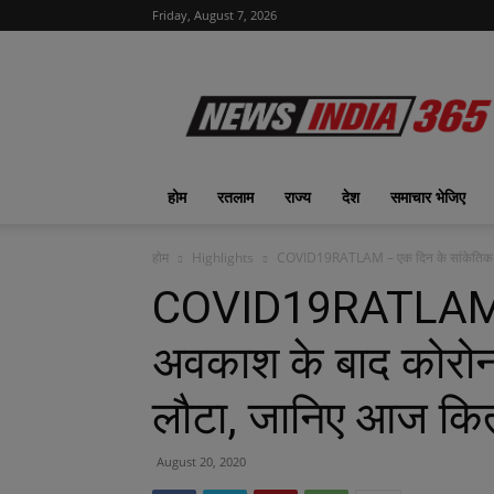
Friday, August 7, 2026
News
India
365
|
ख़बरों
का
होम
रतलाम
राज्य
देश
समाचार भेजिए
फीवर
होम
Highlights
COVID19RATLAM – एक दिन के सांकेतिक अव
COVID19RATLAM –
अवकाश के बाद कोरोन
लौटा, जानिए आज कि
August 20, 2020