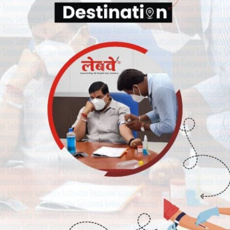
Breaking News
्यक्ष व कैबिनेट मंत्री चेतन्य काश्यप
भारतीय जनता पार्टी रतलाम जिले में नई
भारती की अन्तर प्रान्तीय बैठक
जिम्मेदारियों का ऐलान, भाजपा मे मीडिया प्रभारी
व सहप्रभारी की नियुक्ति